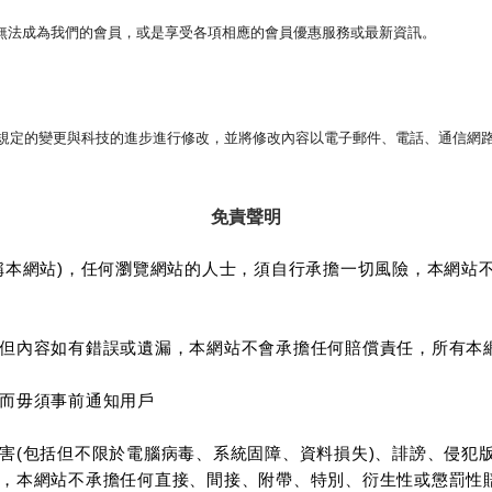
法成為我們的會員，或是享受各項相應的會員優惠服務或最新資訊。
規定的變更與科技的進步進行修改，並將修改內容以電子郵件、電話、通信網
免責聲明
稱本網站)，任何瀏覽網站的人士，須自行承擔一切風險，本網站
但內容如有錯誤或遺漏，本網站不會承擔任何賠償責任，所有本
而毋須事前通知用戶
害(包括但不限於電腦病毒、系統固障、資料損失)、誹謗、侵犯
，本網站不承擔任何直接、間接、附帶、特別、衍生性或懲罰性