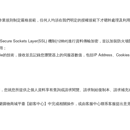
業規則制定嚴格規範，任何人均須在我們明定的授權規範下才嗯幹處理及利用
re Sockets Layer(SSL) 機制(128bit)進行資料傳輸加密，並以
用；
e的技術，接收並且記錄您瀏覽器上的伺服器數值，包括IP Address、Coo
，您就您所提供之個人資料享有查詢或請求閱覽、請求制給復制本、請求補充
芭樂購物商城平臺【顧客中心】中完成相關操作，或由客服中心聯系客服提出