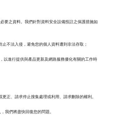
必要之資料。我們針對資料安全設備投註之保護措施如
加裝防火墻防止不法入侵，避免您的個人資料遭到非法存取；
kies，以進行提供與產品更新及網路服務優化有關的工作時
或更正、請求停止搜集處理或利用、請求刪除的權利。
意見，我們將盡快回復您的問題。