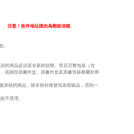
注意！收件地址請勿為郵政信箱
）。
。
退款。
退回的商品必須是全新的狀態、而且完整包裝（含
品、或損毀原廠外盒。原廠外盒及原廠包裝都屬於商
法回復原狀的商品，除非拆封後發現為瑕疵品，否則一
期恕不受理。