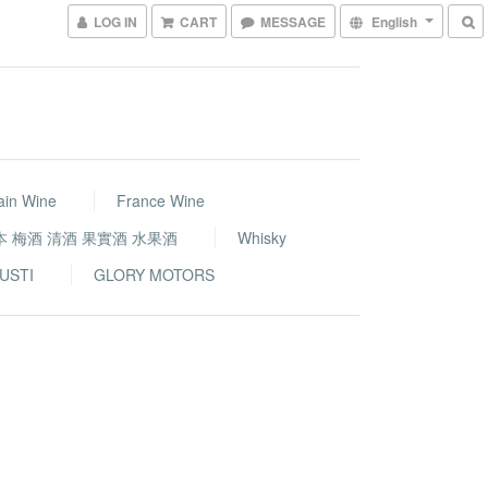
LOG IN
CART
MESSAGE
English
ain Wine
France Wine
本 梅酒 清酒 果實酒 水果酒
Whisky
USTI
GLORY MOTORS