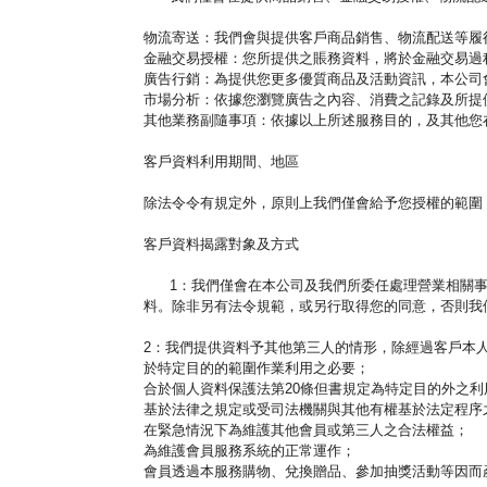
物流寄送：我們會與提供客戶商品銷售、物流配送等履
金融交易授權：您所提供之賬務資料，將於金融交易過
廣告行銷：為提供您更多優質商品及活動資訊，本公司
市場分析：依據您瀏覽廣告之內容、消費之記錄及所提供
其他業務副隨事項：依據以上所述服務目的，及其他您
客戶資料利用期間、地區
除法令令有規定外，原則上我們僅會給予您授權的範圍
客戶資料揭露對象及方式
1：我們僅會在本公司及我們所委任處理營業相關事
料。除非另有法令規範，或另行取得您的同意，否則我
2：我們提供資料予其他第三人的情形，除經過客戶
於特定目的的範圍作業利用之必要；
合於個人資料保護法第20條但書規定為特定目的外之利
基於法律之規定或受司法機關與其他有權基於法定程序
在緊急情況下為維護其他會員或第三人之合法權益；
為維護會員服務系統的正常運作；
會員透過本服務購物、兌換贈品、參加抽獎活動等因而