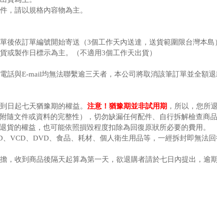
配件，請以規格內容物為主。
下單後依訂單編號開始寄送（3個工作天內送達，送貨範圍限台灣本島
出貨或製作日標示為主。（不適用3個工作天出貨）
電話與E-mail均無法聯繫逾三天者，本公司將取消該筆訂單並全額
注意！猶豫期並非試用期
貨到日起七天猶豫期的權益。
，所以，您所
附隨文件或資料的完整性），切勿缺漏任何配件、自行拆解檢查商
退貨的權益，也可能依照損毀程度扣除為回復原狀所必要的費用。
CD、VCD、DVD、食品、耗材、個人衛生用品等，一經拆封即無
商負擔，收到商品後隔天起算為第一天，欲退購者請於七日內提出，逾