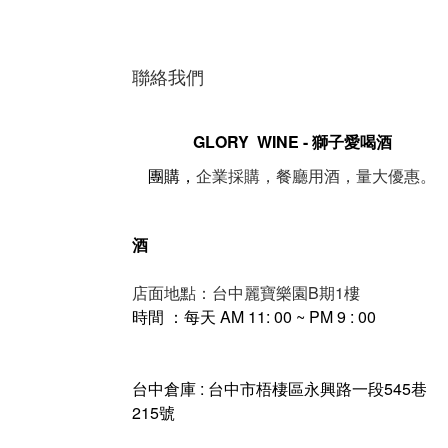
聯絡我們
GLORY WINE - 獅子愛喝酒
。
團購，
企業採購，餐廳用酒，量大優惠
酒
店面地點：台中麗寶樂園B期1樓
時間 ：每天 AM 11: 00 ~ PM 9 : 00
台中倉庫 : 台中市梧棲區永興路一段545巷
215號