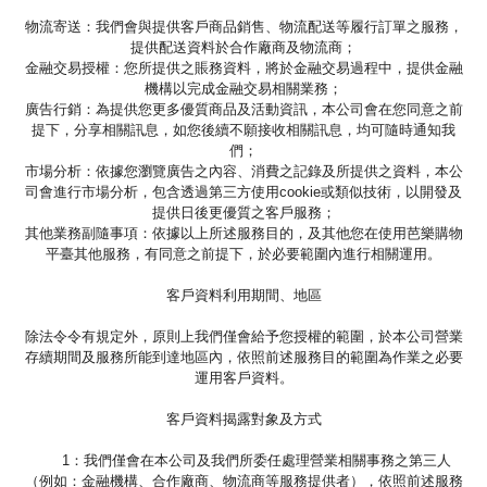
物流寄送：我們會與提供客戶商品銷售、物流配送等履行訂單之服務，
提供配送資料於合作廠商及物流商；
金融交易授權：您所提供之賬務資料，將於金融交易過程中，提供金融
機構以完成金融交易相關業務；
廣告行銷：為提供您更多優質商品及活動資訊，本公司會在您同意之前
提下，分享相關訊息，如您後續不願接收相關訊息，均可隨時通知我
們；
市場分析：依據您瀏覽廣告之內容、消費之記錄及所提供之資料，本公
司會進行市場分析，包含透過第三方使用cookie或類似技術，以開發及
提供日後更優質之客戶服務；
其他業務副隨事項：依據以上所述服務目的，及其他您在使用芭樂購物
平臺其他服務，有同意之前提下，於必要範圍內進行相關運用。
客戶資料利用期間、地區
除法令令有規定外，原則上我們僅會給予您授權的範圍，於本公司營業
存續期間及服務所能到達地區內，依照前述服務目的範圍為作業之必要
運用客戶資料。
客戶資料揭露對象及方式
1：我們僅會在本公司及我們所委任處理營業相關事務之第三人
（例如：金融機構、合作廠商、物流商等服務提供者），依照前述服務