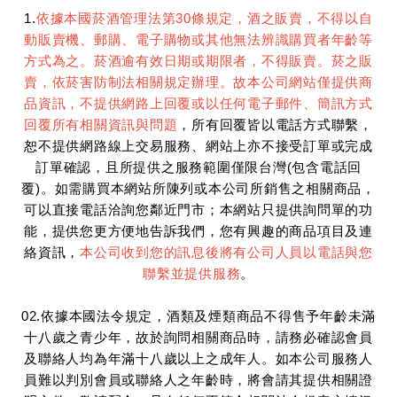
1.
依據本國菸酒管理法第30條規定，酒之販賣，不得以自
動販賣機、郵購、電子購物或其他無法辨識購買者年齡等
方式為之。菸酒逾有效日期或期限者，不得販賣。菸之販
賣，依菸害防制法相關規定辦理。故本公司網站僅提供商
品資訊，不提供網路上回覆或以任何電子郵件、簡訊方式
回覆所有相關資訊與問題
，所有回覆皆以電話方式聯繫，
恕不提供網路線上交易服務、網站上亦不接受訂單或完成
訂單確認，且所提供之服務範圍僅限台灣(包含電話回
覆)。如需購買本網站所陳列或本公司所銷售之相關商品，
可以直接電話洽詢您鄰近門市；本網站只提供詢問單的功
能，提供您更方便地告訴我們，您有興趣的商品項目及連
絡資訊，
本公司收到您的訊息後將有公司人員以電話與您
聯繫並提供服務
。
02.依據本國法令規定，酒類及煙類商品不得售予年齡未滿
十八歲之青少年，故於詢問相關商品時，請務必確認會員
及聯絡人均為年滿十八歲以上之成年人。如本公司服務人
員難以判別會員或聯絡人之年齡時，將會請其提供相關證