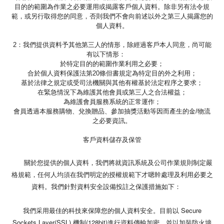
目的的範圍為作業之必要運用或揭露客戶個人資料。除非另有法令規
範，或另行取得您的同意，否則我們不會向前述以外之第三人揭露您的
個人資料。
2：我們提供資料予其他第三人的情形，除經過客戶本人同意，尚可能
有以下情形：
於特定目的的範圍作業利用之必要；
合於個人資料保護法第20條但書規定為特定目的外之利用；
基於法律之規定或受司法機關與其他有權基於法定程序之要求；
在緊急情況下為維護其他會員或第三人之合法權益；
為維護會員服務系統的正常運作；
會員透過本服務購物、兌換贈品、參加抽獎活動等因而產生的金/物流
之必要資訊。
客戶資料儲存及保管
關於您提供的個人資料，我們將就資訊系統及公司作業規則制定嚴
格規範，任何人均須在我們明定的授權規範下才嗯幹處理及利用必要之
資料。我們針對資料安全設備投註之保護措施如下：
我們采用最佳的科技來保障您的個人資料安全。目前以 Secure
Sockets Layer(SSL) 機制(128bit)進行資料傳輸加密，並以加裝防火墻