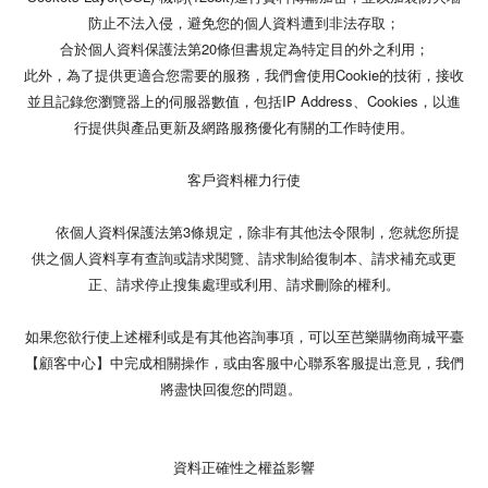
防止不法入侵，避免您的個人資料遭到非法存取；
合於個人資料保護法第20條但書規定為特定目的外之利用；
此外，為了提供更適合您需要的服務，我們會使用Cookie的技術，接收
並且記錄您瀏覽器上的伺服器數值，包括IP Address、Cookies，以進
行提供與產品更新及網路服務優化有關的工作時使用。
客戶資料權力行使
依個人資料保護法第3條規定，除非有其他法令限制，您就您所提
供之個人資料享有查詢或請求閱覽、請求制給復制本、請求補充或更
正、請求停止搜集處理或利用、請求刪除的權利。
如果您欲行使上述權利或是有其他咨詢事項，可以至芭樂購物商城平臺
【顧客中心】中完成相關操作，或由客服中心聯系客服提出意見，我們
將盡快回復您的問題。
資料正確性之權益影響