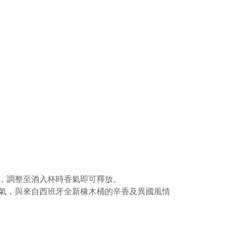
，調整至酒入杯時香氣即可釋放。
氣，與來自西班牙全新橡木桶的辛香及異國風情