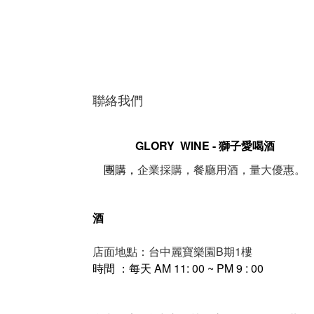
聯絡我們
GLORY WINE - 獅子愛喝酒
。
團購，
企業採購，餐廳用酒，量大優惠
酒
店面地點：台中麗寶樂園B期1樓
時間 ：每天 AM 11: 00 ~ PM 9 : 00