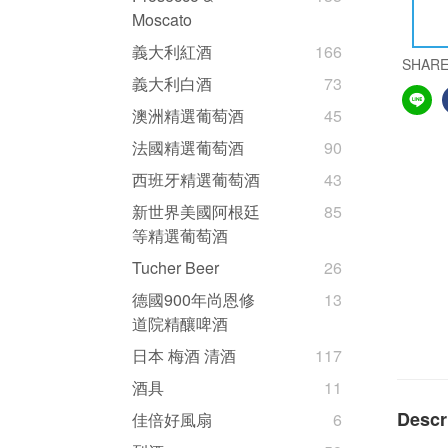
Moscato
義大利紅酒
166
SHAR
義大利白酒
73
澳洲精選葡萄酒
45
法國精選葡萄酒
90
西班牙精選葡萄酒
43
新世界美國阿根廷
85
等精選葡萄酒
Tucher Beer
26
德國900年尚恩修
13
道院精釀啤酒
日本 梅酒 清酒
117
酒具
11
Descr
佳倍好風扇
6