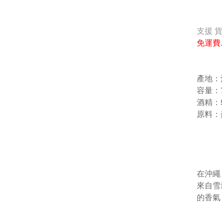
支援 
免運費
產地：
容量：7
酒精：
原料：
在沖繩
來自雪
的香氣