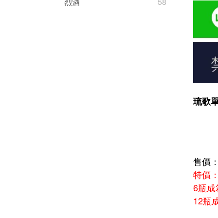
烈酒
58
琉歌
售價：4
特價：4
6瓶
12瓶