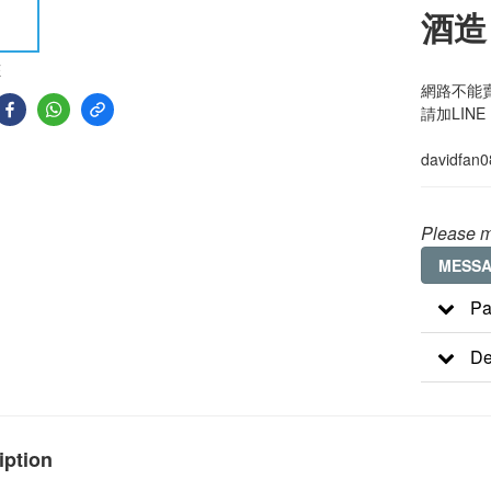
酒造
E
網路不能賣
請加LINE
davidfan
Please m
MESS
Pa
De
iption