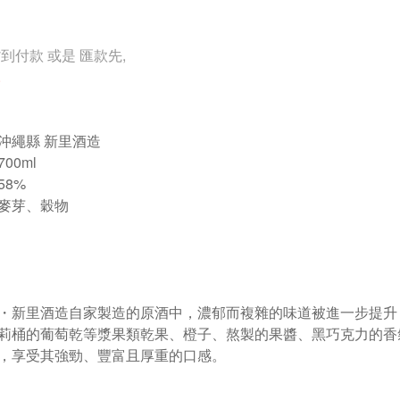
貨到付款 或是 匯款先,
.
沖繩縣 新里酒造
00ml
58%
麥芽、穀物
・新里酒造自家製造的原酒中，濃郁而複雜的味道被進一步提升
莉桶的葡萄乾等漿果類乾果、橙子、熬製的果醬、黑巧克力的香
，享受其強勁、豐富且厚重的口感。