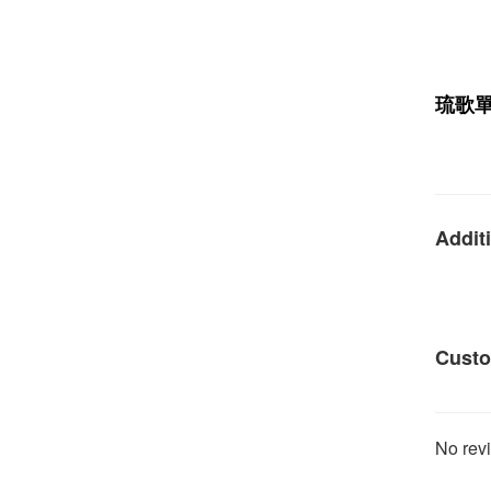
琉歌
Additi
Custo
No revi