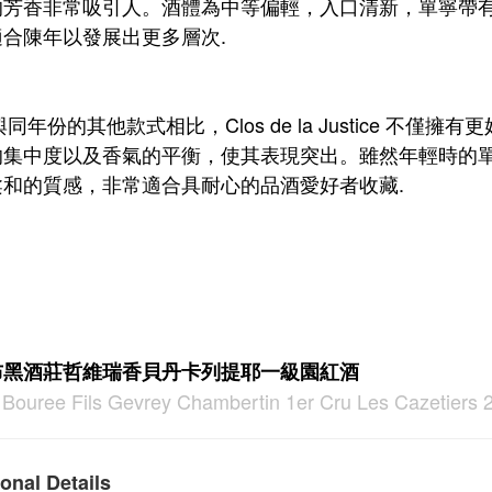
的芳香非常吸引人。酒體為中等偏輕，入口清新，單寧帶
適合陳年以發展出更多層次.
份的其他款式相比，Clos de la Justice 不
的集中度以及香氣的平衡，使其表現突出。雖然年輕時的
柔和的質感，非常適合具耐心的品酒愛好者收藏.
布黑酒莊哲維瑞香貝丹卡列提耶一級園紅酒
 Bouree Fils Gevrey Chambertin 1er Cru Les Cazetiers 
onal Details