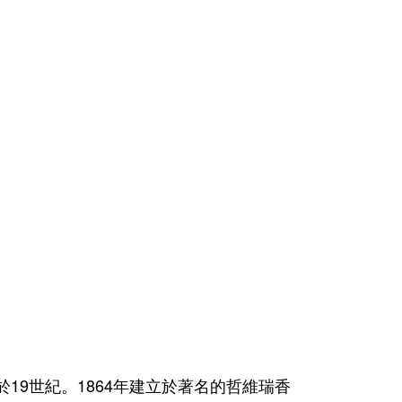
傳承始於19世紀。1864年建立於著名的哲維瑞香