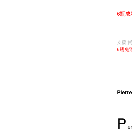
6瓶成箱
支援 
6瓶免
Pier
P
i