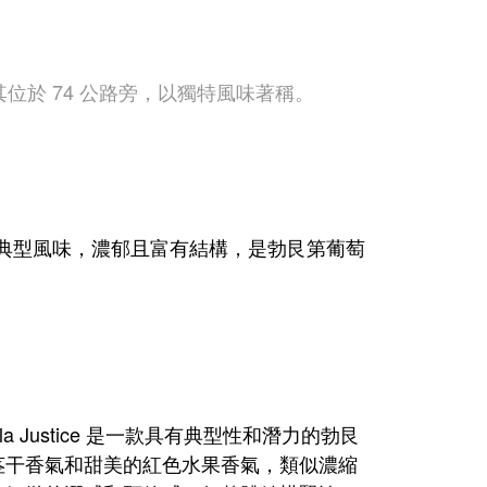
），其位於 74 公路旁，以獨特風味著稱。
瑞香貝丹的典型風味，濃郁且富有結構，是勃艮第葡萄
os de la Justice 是一款具有典型性和潛力的勃艮
茎干香氣和甜美的紅色水果香氣，類似濃縮