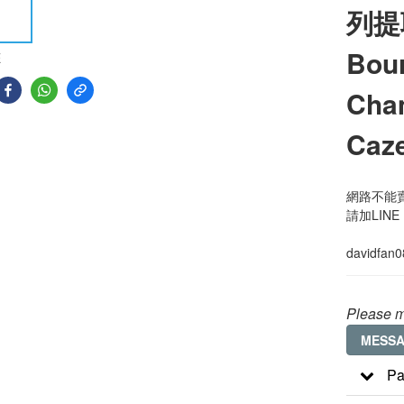
列提
Bour
E
Cham
Caze
網路不能賣
請加LINE
davidfan
Please m
MESS
Pa