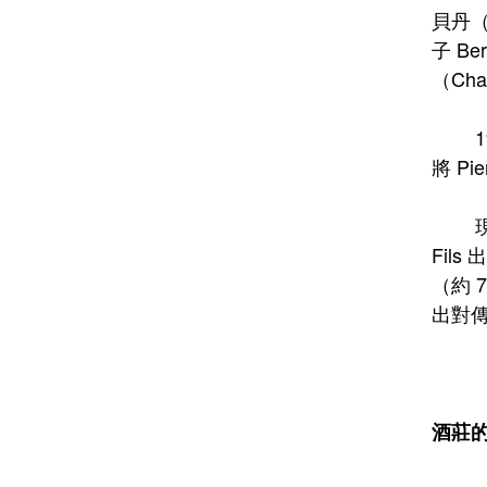
貝丹（G
子 B
（Ch
194
將 P
現今，酒
Fil
（約 
出對
酒莊