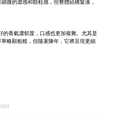
有細微的澀感和顆粒感，但整體結構緊湊，
僅擁有更好的香氣濃郁度，口感也更加複雜。尤其是
單寧略顯粗糙，但隨著陳年，它將呈現更細
2004