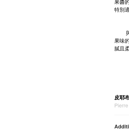
果醬
特別
與同年
果味
膩且
皮耶
Pierre
Additi