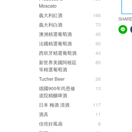
Moscato
義大利紅酒
166
SHAR
義大利白酒
73
澳洲精選葡萄酒
45
法國精選葡萄酒
90
西班牙精選葡萄酒
43
新世界美國阿根廷
85
等精選葡萄酒
Tucher Beer
26
德國900年尚恩修
13
道院精釀啤酒
日本 梅酒 清酒
117
酒具
11
佳倍好風扇
6