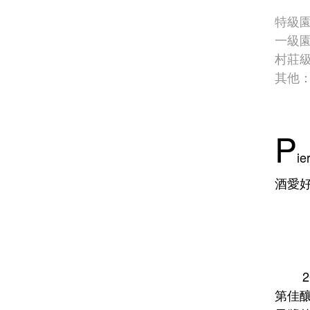
特級園：
一級園：
村莊級
其他：
P
i
酒愛
2004
第佳