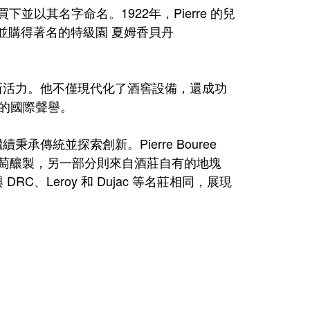
ee 買下並以其名字命名。1922年，Pierre 的兒
Fils，並購得著名的特級園 夏姆香貝丹
為酒莊注入新活力。他不僅現代化了酒窖設備，還成功
酒莊的國際聲譽。
舵，繼續秉承傳統並探索創新。Pierre Bouree
得葡萄釀製，另一部分則來自酒莊自有的地塊
C、Leroy 和 Dujac 等名莊相同，展現