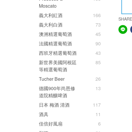
Moscato
義大利紅酒
166
SHAR
義大利白酒
73
澳洲精選葡萄酒
45
法國精選葡萄酒
90
西班牙精選葡萄酒
43
新世界美國阿根廷
85
等精選葡萄酒
Tucher Beer
26
德國900年尚恩修
13
道院精釀啤酒
日本 梅酒 清酒
117
酒具
11
佳倍好風扇
6