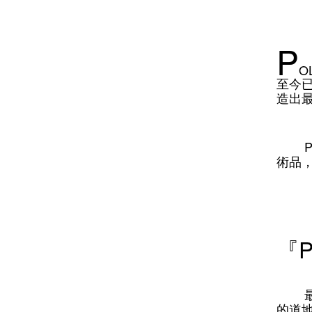
P
O
至今
造出
PO
術品
P
『
最
的道