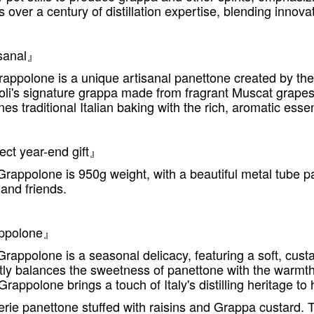
ts over a century of distillation expertise, blending innovat
sanal
』
rappolone is a unique artisanal panettone created by the r
oli's signature grappa made from fragrant Muscat grapes,
es traditional Italian baking with the rich, aromatic essen
ect year-end gift
』
rappolone is 950g weight, with a beautiful metal tube pac
 and friends.
ppolone
』
rappolone is a seasonal delicacy, featuring a soft, custar
tly balances the sweetness of panettone with the warmth
 Grappolone brings a touch of Italy's distilling heritage to
erie panettone stuffed with raisins and Grappa custard. Tr