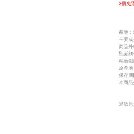
2個免
產地：
主要成
商品外箱
聖誕麵包
精緻鐵
原產地
保存期限
本商品投
過敏原