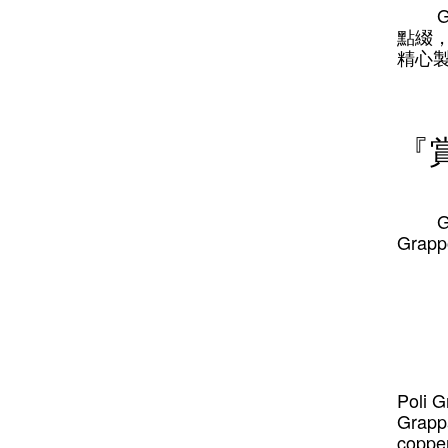
Gra
點綴
精心
『
Gra
Grapp
Poli G
Grappa
copper