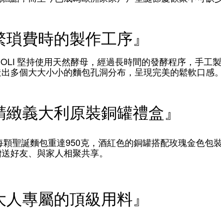
繁瑣費時的製作工序』
LI
堅持使用天然酵母，經過長時間的發酵程序，手工
造出多個大大小小的麵包孔洞分布，呈現完美的鬆軟口感
精緻義大利原裝銅罐禮盒』
950
聖誕麵包重達
克，酒紅色的銅罐搭配玫瑰金色包
贈送好友、與家人相聚共享。
大人專屬的頂級用料』