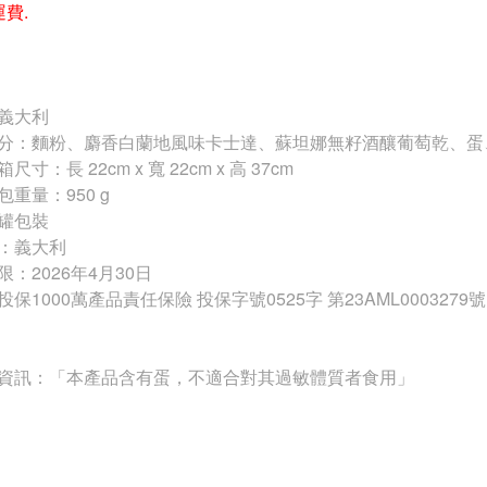
運費.
義大利
分：麵粉、麝香白蘭地風味卡士達、蘇坦娜無籽酒釀葡萄乾、蛋
尺寸：長 22cm x 寬 22cm x 高 37cm
重量：950 g
罐包裝
：義大利
：2026年4月30日
保1000萬產品責任保險 投保字號0525字 第23AML0003279號
資訊：「本產品含有蛋，不適合對其過敏體質者食用」