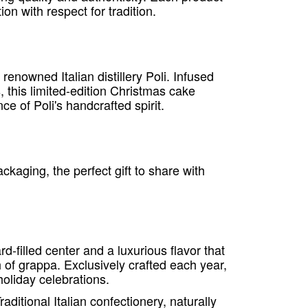
ion with respect for tradition.
enowned Italian distillery Poli. Infused
 this limited-edition Christmas cake
ce of Poli's handcrafted spirit.
kaging, the perfect gift to share with
d-filled center and a luxurious flavor that
 of grappa. Exclusively crafted each year,
 holiday celebrations.
aditional Italian confectionery, naturally