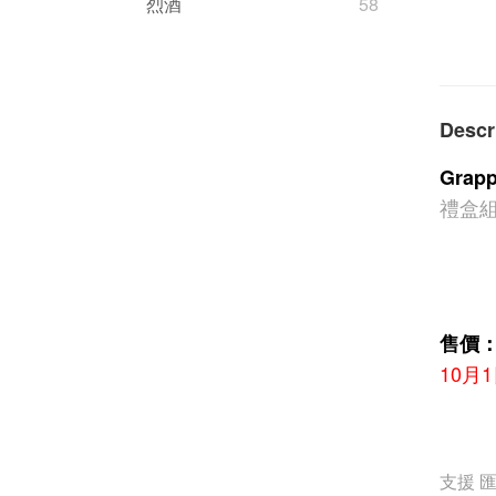
烈酒
58
Descr
Gra
禮盒
售價：
10月
支援 