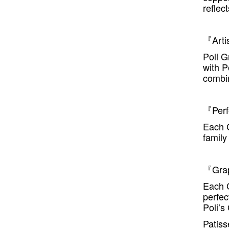
reflec
Arti
『
Poli G
with P
combin
Perf
『
Each G
family
Gra
『
Each G
perfec
Poli’s
Patiss