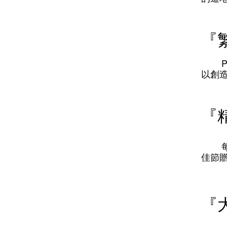
『
PO
以創
『
每顆
佳節
『