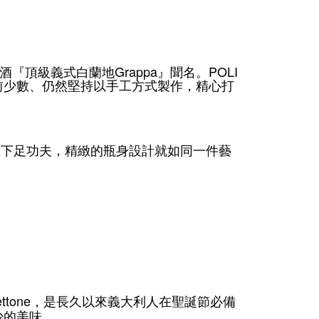
Grappa
POLI
酒『頂級義式白蘭地
』聞名。
前少數、仍然堅持以手工方式製作，精心打
上下足功夫，精緻的瓶身設計就如同一件藝
ttone
，是長久以來義大利人在聖誕節必備
少的美味。