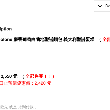
De
iption
ppolone 麝香葡萄白蘭地聖誕麵包 義大利聖誕蛋糕 （
全
組
2,550 元
（
全部售完！！
）
1日止預購優惠價：2,420 元
匯款先 或是 貨到付款，