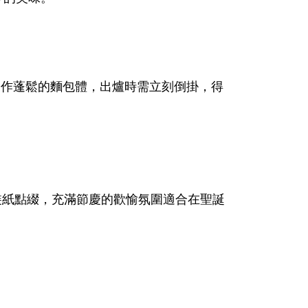
製作蓬鬆的麵包體，出爐時需立刻倒掛，得
。
裝紙點綴，充滿節慶的歡愉氛圍適合在聖誕