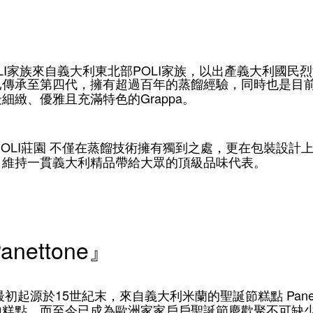
LI
POLI
家族
來自義大利東北部
家族，以出產義大利國民烈
已傳承至第四代，擁有超過百年的蒸餾經驗，同時也是目
Grappa
最細緻、優雅且充滿特色的
。
LI莊園
不僅在蒸餾技術擁有獨到之處，更在包裝設計
，維持一貫義大利精品帶給大眾的頂級品味代表。
anettone
』
15
Pane
初起源於
世紀末，來自義大利米蘭的聖誕節糕點
地糕點，而至今已成為歐洲家家戶戶聖誕節慶歡聚不可缺