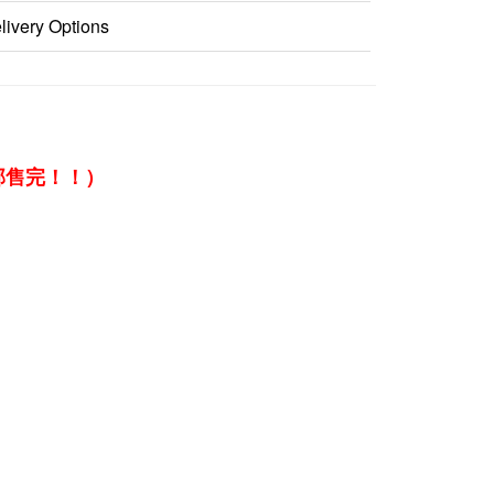
livery Options
部售完！！
）