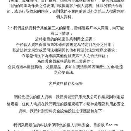
（例如：金融機構、合作廠商、物流商等服務提供者），依照前述服務
目的的範圍為作業之必要運用或揭露客戶個人資料。除非另有法令規
範，或另行取得您的同意，否則我們不會向前述以外之第三人揭露您的
個人資料。
2：我們提供資料予其他第三人的情形，除經過客戶本人同意，尚可能
有以下情形：
於特定目的的範圍作業利用之必要；
合於個人資料保護法第20條但書規定為特定目的外之利用；
基於法律之規定或受司法機關與其他有權基於法定程序之要求；
在緊急情況下為維護其他會員或第三人之合法權益；
為維護會員服務系統的正常運作；
會員透過本服務購物、兌換贈品、參加抽獎活動等因而產生的金/物流
之必要資訊。
客戶資料儲存及保管
關於您提供的個人資料，我們將就資訊系統及公司作業規則制定嚴
格規範，任何人均須在我們明定的授權規範下才嗯幹處理及利用必要之
資料。我們針對資料安全設備投註之保護措施如下：
我們采用最佳的科技來保障您的個人資料安全。目前以 Secure