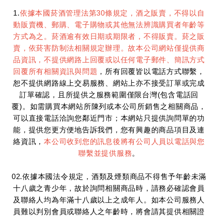
1.
依據本國菸酒管理法第30條規定，酒之販賣，不得以自
動販賣機、郵購、電子購物或其他無法辨識購買者年齡等
方式為之。菸酒逾有效日期或期限者，不得販賣。菸之販
賣，依菸害防制法相關規定辦理。故本公司網站僅提供商
品資訊，不提供網路上回覆或以任何電子郵件、簡訊方式
回覆所有相關資訊與問題
，所有回覆皆以電話方式聯繫，
恕不提供網路線上交易服務、網站上亦不接受訂單或完成
訂單確認，且所提供之服務範圍僅限台灣(包含電話回
覆)。如需購買本網站所陳列或本公司所銷售之相關商品，
可以直接電話洽詢您鄰近門市；本網站只提供詢問單的功
能，提供您更方便地告訴我們，您有興趣的商品項目及連
絡資訊，
本公司收到您的訊息後將有公司人員以電話與您
聯繫並提供服務
。
02.依據本國法令規定，酒類及煙類商品不得售予年齡未滿
十八歲之青少年，故於詢問相關商品時，請務必確認會員
及聯絡人均為年滿十八歲以上之成年人。如本公司服務人
員難以判別會員或聯絡人之年齡時，將會請其提供相關證