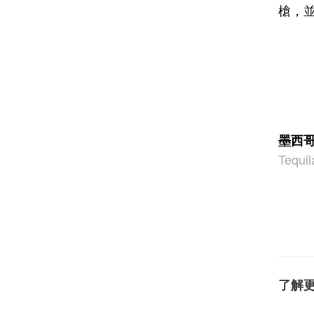
槍，
墨西哥
Tequil
了解