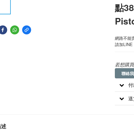
點38 
Pist
網路不能賣
請加LINE
若想購買
聯絡我
付
送
描述