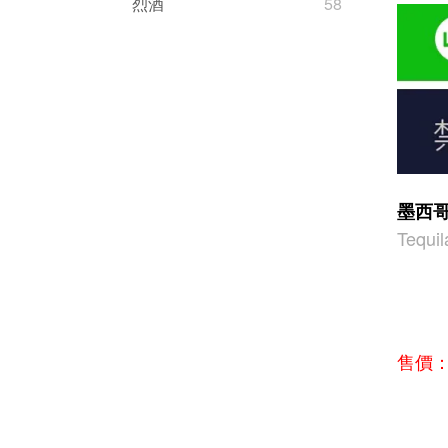
烈酒
58
墨西哥
Tequil
售價：1