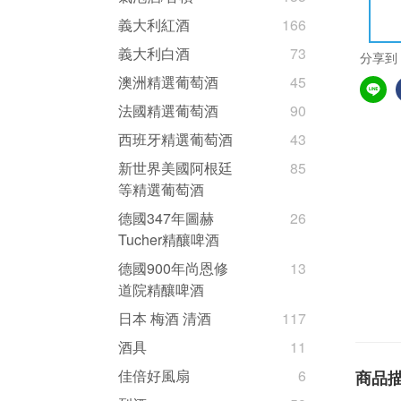
義大利紅酒
166
義大利白酒
73
分享到
澳洲精選葡萄酒
45
法國精選葡萄酒
90
西班牙精選葡萄酒
43
新世界美國阿根廷
85
等精選葡萄酒
德國347年圖赫
26
Tucher精釀啤酒
德國900年尚恩修
13
道院精釀啤酒
日本 梅酒 清酒
117
酒具
11
佳倍好風扇
6
商品