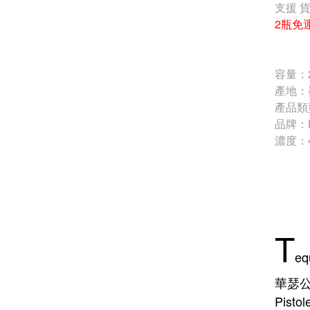
支援 
2瓶免
容量：2
產地：
產品類型
品牌：Hij
濃度：
T
eq
華瑟公
Pis