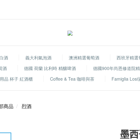
白酒
義大利氣泡酒
澳洲精選葡萄酒
西班牙精選
萄酒
德國 荷蘭 比利時 精釀啤酒
德國900年尚恩修道院
用品 杯子 紅酒櫃
Coffee & Tea 咖啡與茶
Famiglia Los
部商品
烈酒
墨西