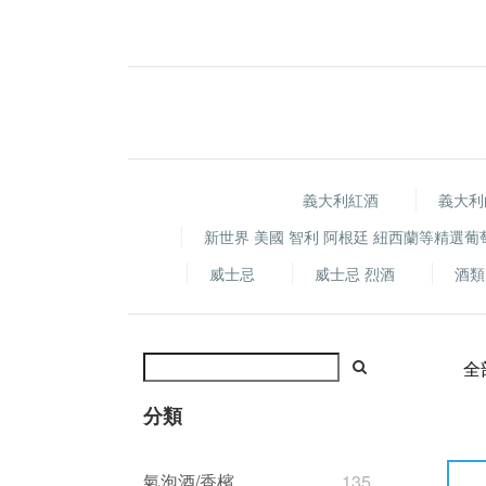
義大利紅酒
義大利
新世界 美國 智利 阿根廷 紐西蘭等精選葡
威士忌
威士忌 烈酒
酒類
全
分類
氣泡酒/香檳
135