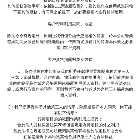
提供日後更優質之客戶服務；
其他業務副隨事項：依據以上所述服務目的，及其他您在使用芭樂購物
平臺其他服務，有同意之前提下，於必要範圍內進行相關運用。
客戶資料利用期間、地區
除法令令有規定外，原則上我們僅會給予您授權的範圍，於本公司營業
存續期間及服務所能到達地區內，依照前述服務目的範圍為作業之必要
運用客戶資料。
客戶資料揭露對象及方式
1：我們僅會在本公司及我們所委任處理營業相關事務之第三人
（例如：金融機構、合作廠商、物流商等服務提供者），依照前述服務
目的的範圍為作業之必要運用或揭露客戶個人資料。除非另有法令規
範，或另行取得您的同意，否則我們不會向前述以外之第三人揭露您的
個人資料。
2：我們提供資料予其他第三人的情形，除經過客戶本人同意，尚可能
有以下情形：
於特定目的的範圍作業利用之必要；
合於個人資料保護法第20條但書規定為特定目的外之利用；
基於法律之規定或受司法機關與其他有權基於法定程序之要求；
在緊急情況下為維護其他會員或第三人之合法權益；