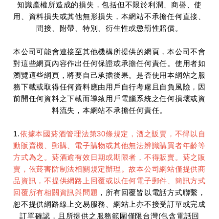
知識產權所造成的損失，包括但不限於利潤、商譽、使
用、資料損失或其他無形損失，本網站不承擔任何直接、
間接、附帶、特別、衍生性或懲罰性賠償。
本公司可能會連接至其他機構所提供的網頁，本公司不會
對這些網頁內容作出任何保證或承擔任何責任。使用者如
瀏覽這些網頁，將要自己承擔後果。是否使用本網站之服
務下載或取得任何資料應由用戶自行考慮且自負風險，因
前開任何資料之下載而導致用戶電腦系統之任何損壞或資
料流失，本網站不承擔任何責任。
1.
依據本國菸酒管理法第30條規定，酒之販賣，不得以自
動販賣機、郵購、電子購物或其他無法辨識購買者年齡等
方式為之。菸酒逾有效日期或期限者，不得販賣。菸之販
賣，依菸害防制法相關規定辦理。故本公司網站僅提供商
品資訊，不提供網路上回覆或以任何電子郵件、簡訊方式
回覆所有相關資訊與問題
，所有回覆皆以電話方式聯繫，
恕不提供網路線上交易服務、網站上亦不接受訂單或完成
訂單確認，且所提供之服務範圍僅限台灣(包含電話回