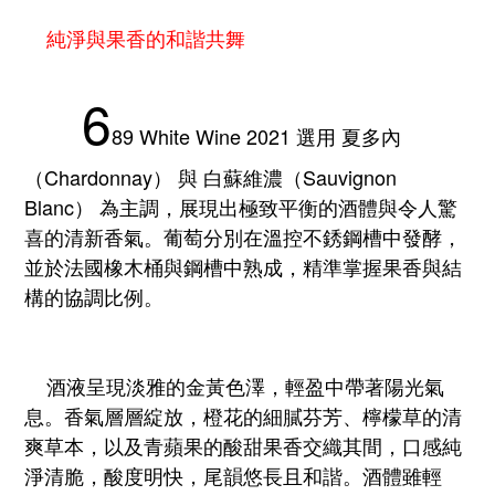
純淨與果香的和諧共舞
6
89 White Wine 2021 選用 夏多內
（Chardonnay） 與 白蘇維濃（Sauvignon
Blanc） 為主調，展現出極致平衡的酒體與令人驚
喜的清新香氣。葡萄分別在溫控不銹鋼槽中發酵，
並於法國橡木桶與鋼槽中熟成，精準掌握果香與結
構的協調比例。
酒液呈現淡雅的金黃色澤，輕盈中帶著陽光氣
息。香氣層層綻放，橙花的細膩芬芳、檸檬草的清
爽草本，以及青蘋果的酸甜果香交織其間，口感純
淨清脆，酸度明快，尾韻悠長且和諧。酒體雖輕