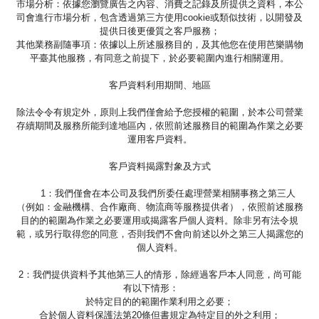
市場分析：依據您瀏覽廣告之內容、消費之記錄及所提供之資料，本公
司會進行市場分析，包含透過第三方使用cookie或類似技術，以開發及
提供日後更優質之客戶服務；
其他業務副隨事項：依據以上所述服務目的，及其他您在使用芭樂購物
平臺其他服務，有同意之前提下，於必要範圍內進行相關運用。
客戶資料利用期間、地區
除法令令有規定外，原則上我們僅會給予您授權的範圍，於本公司營業
存續期間及服務所能到達地區內，依照前述服務目的範圍為作業之必要
運用客戶資料。
客戶資料揭露對象及方式
1：我們僅會在本公司及我們所委任處理營業相關事務之第三人
（例如：金融機構、合作廠商、物流商等服務提供者），依照前述服務
目的的範圍為作業之必要運用或揭露客戶個人資料。除非另有法令規
範，或另行取得您的同意，否則我們不會向前述以外之第三人揭露您的
個人資料。
2：我們提供資料予其他第三人的情形，除經過客戶本人同意，尚可能
有以下情形：
於特定目的的範圍作業利用之必要；
合於個人資料保護法第20條但書規定為特定目的外之利用；