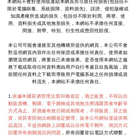
本網站不會對使用或連結本網頁而引致任何損害(包括但不
限於電腦病毒、系統固障、資料損失)、誹謗、侵犯版權或
知識產權所造成的損失，包括但不限於利潤、商譽、使
用、資料損失或其他無形損失，本網站不承擔任何直接、
間接、附帶、特別、衍生性或懲罰性賠償。
本公司可能會連接至其他機構所提供的網頁，本公司不會
對這些網頁內容作出任何保證或承擔任何責任。使用者如
瀏覽這些網頁，將要自己承擔後果。是否使用本網站之服
務下載或取得任何資料應由用戶自行考慮且自負風險，因
前開任何資料之下載而導致用戶電腦系統之任何損壞或資
料流失，本網站不承擔任何責任。
1.
依據本國菸酒管理法第30條規定，酒之販賣，不得以自
動販賣機、郵購、電子購物或其他無法辨識購買者年齡等
方式為之。菸酒逾有效日期或期限者，不得販賣。菸之販
賣，依菸害防制法相關規定辦理。故本公司網站僅提供商
品資訊，不提供網路上回覆或以任何電子郵件、簡訊方式
回覆所有相關資訊與問題
，所有回覆皆以電話方式聯繫，