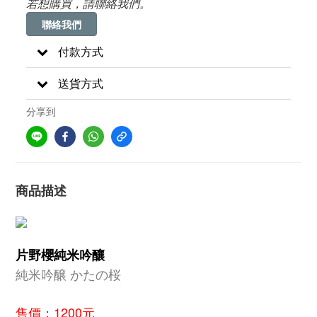
若想購買，請聯絡我們。
聯絡我們
付款方式
送貨方式
分享到
商品描述
片野櫻純米吟釀
純米吟醸 かたの桜
售價：1200元