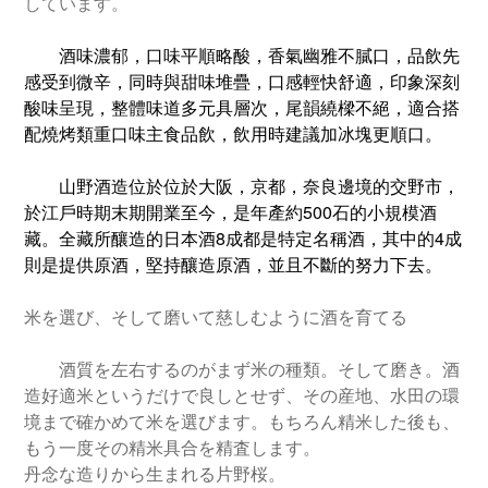
しています。
        酒味濃郁，口味平順略酸，香氣幽雅不膩口，品飲先
感受到微辛，同時與甜味堆疊，口感輕快舒適，印象深刻
酸味呈現，整體味道多元具層次，尾韻繞樑不絕，適合搭
配燒烤類重口味主食品飲，飲用時建議加冰塊更順口。
        山野酒造位於位於大阪，京都，奈良邊境的交野市，
於江戶時期末期開業至今，是年產約500石的小規模酒
藏。全藏所釀造的日本酒8成都是特定名稱酒，其中的4成
則是提供原酒，堅持釀造原酒，並且不斷的努力下去。
米を選び、そして磨いて慈しむように酒を育てる
        酒質を左右するのがまず米の種類。そして磨き。酒
造好適米というだけで良しとせず、その産地、水田の環
境まで確かめて米を選びます。もちろん精米した後も、
もう一度その精米具合を精査します。
丹念な造りから生まれる片野桜。