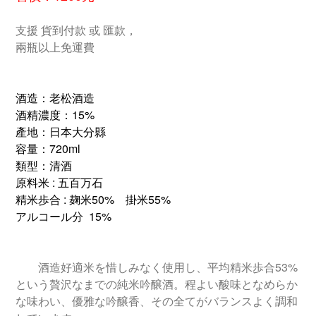
支援 貨到付款 或 匯款，
兩瓶以上免運費
酒造：老松酒造
酒精濃度：15%
產地：日本大分縣
容量：720ml
類型：清酒
原料米 : 五百万石
精米歩合 : 麹米50%　掛米55%
アルコール分  15%
        酒造好適米を惜しみなく使用し、平均精米歩合53%
という贅沢なまでの純米吟醸酒。程よい酸味となめらか
な味わい、優雅な吟醸香、その全てがバランスよく調和