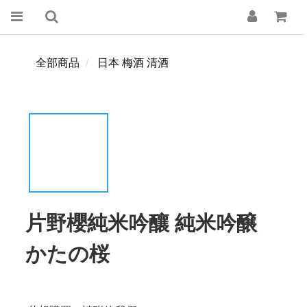
全部商品
日本 梅酒 清酒
片野櫻純米吟釀 純米吟醸
かたの桜