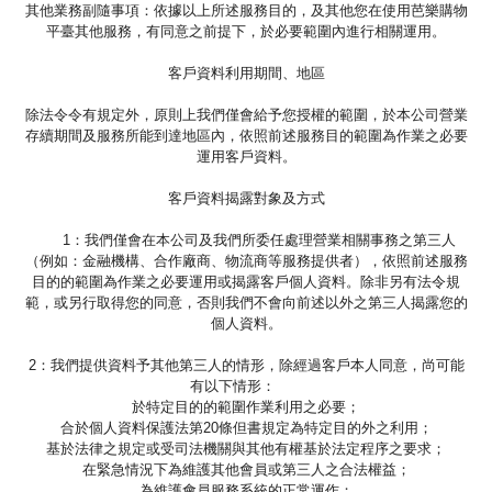
其他業務副隨事項：依據以上所述服務目的，及其他您在使用芭樂購物
平臺其他服務，有同意之前提下，於必要範圍內進行相關運用。
客戶資料利用期間、地區
除法令令有規定外，原則上我們僅會給予您授權的範圍，於本公司營業
存續期間及服務所能到達地區內，依照前述服務目的範圍為作業之必要
運用客戶資料。
客戶資料揭露對象及方式
1：我們僅會在本公司及我們所委任處理營業相關事務之第三人
（例如：金融機構、合作廠商、物流商等服務提供者），依照前述服務
目的的範圍為作業之必要運用或揭露客戶個人資料。除非另有法令規
範，或另行取得您的同意，否則我們不會向前述以外之第三人揭露您的
個人資料。
2：我們提供資料予其他第三人的情形，除經過客戶本人同意，尚可能
有以下情形：
於特定目的的範圍作業利用之必要；
合於個人資料保護法第20條但書規定為特定目的外之利用；
基於法律之規定或受司法機關與其他有權基於法定程序之要求；
在緊急情況下為維護其他會員或第三人之合法權益；
為維護會員服務系統的正常運作；