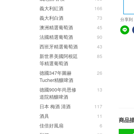
義大利紅酒
166
義大利白酒
73
分享到
澳洲精選葡萄酒
45
法國精選葡萄酒
90
西班牙精選葡萄酒
43
新世界美國阿根廷
85
等精選葡萄酒
德國347年圖赫
26
Tucher精釀啤酒
德國900年尚恩修
13
道院精釀啤酒
日本 梅酒 清酒
117
酒具
11
商品
佳倍好風扇
6