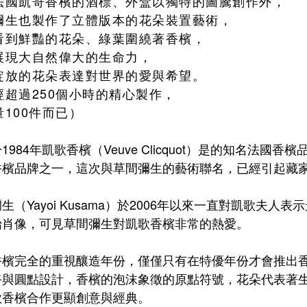
法國凱哥香檳的酒標、外盒以獨特的圖騰創作外，
彌生也製作了立體版本的花朵裝置藝術，
看到鮮豔的花朵、綠葉圍繞著香檳，
展現大自然偉大的生命力，
綻放的花朵表達對世界的愛與希望。
經超過250個小時的精心製作，
量100件而已）
1984年凱歌香檳（Veuve Clicquot）是的知名法
香檳品牌之一，這次與草間彌生的藝術聯名，已經引起藏
生（Yayoi Kusama）於2006年以來一直對凱歌夫
始肖像，可見草間彌生對凱歌香檳非常的熱愛。
香檳完全的重視釀造年份，僅僅只有在特優年份才會推出
卉與圓點設計，香檳的泡沫象徵的原點符號，花朵代表著
歌香檳合作更顯創意與經典。