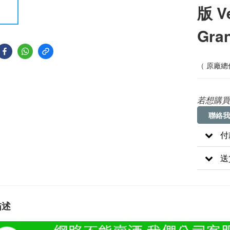
版 Ve
Gra
（ 原廠總
若想購買
聯絡我
付
送
描述