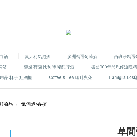
白酒
義大利氣泡酒
澳洲精選葡萄酒
西班牙精選
萄酒
德國 荷蘭 比利時 精釀啤酒
德國900年尚恩修道院
用品 杯子 紅酒櫃
Coffee & Tea 咖啡與茶
Famiglia Los
部商品
氣泡酒/香檳
草間