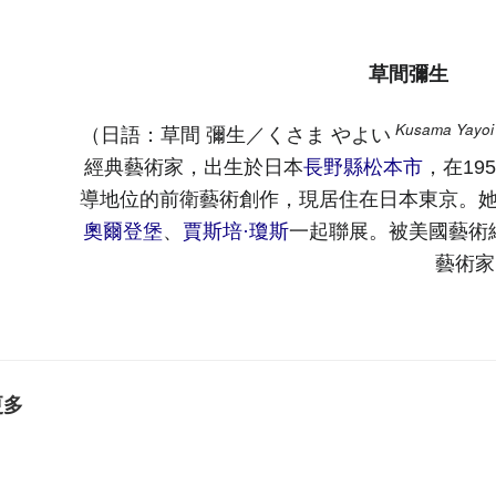
草間彌生
Kusama Yayoi
草間 彌生
くさま やよい
（日語：
／
經典藝術家，出生於日本
長野縣
松本市
，在19
導地位的前衛藝術創作，現居住在日本東京。
奧爾登堡
、
賈斯培·瓊斯
一起聯展。被美國藝術網站
藝術家
更多