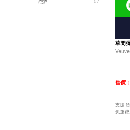
烈酒
57
草間
Veuve
售價： 
支援 貨
免運費