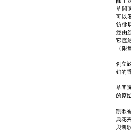
除了
草間
可以
彷彿
經由
它歷
（限
創立於
銷的
草間彌
的原
凱歌
典花
與凱