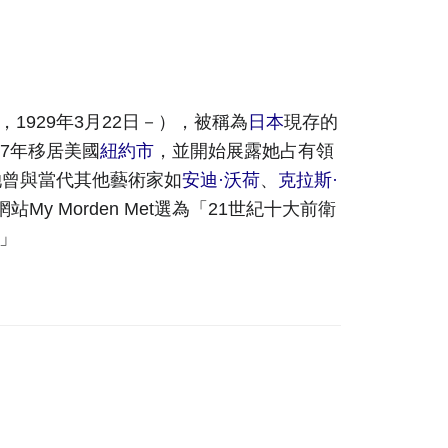
，1929年3月22日
－
），被稱為
日本
現存的
57年移居美國
紐約市
，並開始展露她占有領
她曾與當代其他藝術家如
安迪·沃荷
、
克拉斯·
My Morden Met選為「21世紀十大前衛
」