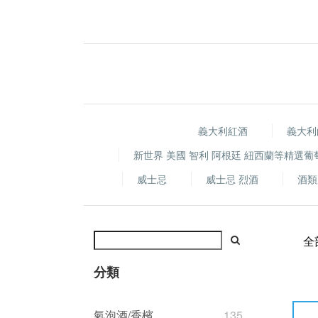
義大利紅酒
義大利
新世界 美國 智利 阿根廷 紐西蘭等精選葡
威士忌
威士忌 烈酒
酒類
全
分類
氣泡酒/香檳
135