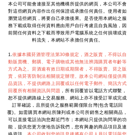
本公司可能會連接至其他機構所提供的網頁，本公司不會
對這些網頁內容作出任何保證或承擔任何責任。使用者如
瀏覽這些網頁，將要自己承擔後果。是否使用本網站之服
務下載或取得任何資料應由用戶自行考慮且自負風險，因
前開任何資料之下載而導致用戶電腦系統之任何損壞或資
料流失，本網站不承擔任何責任。
1.
依據本國菸酒管理法第30條規定，酒之販賣，不得以自
動販賣機、郵購、電子購物或其他無法辨識購買者年齡等
方式為之。菸酒逾有效日期或期限者，不得販賣。菸之販
賣，依菸害防制法相關規定辦理。故本公司網站僅提供商
品資訊，不提供網路上回覆或以任何電子郵件、簡訊方式
回覆所有相關資訊與問題
，所有回覆皆以電話方式聯繫，
恕不提供網路線上交易服務、網站上亦不接受訂單或完成
訂單確認，且所提供之服務範圍僅限台灣(包含電話回
覆)。如需購買本網站所陳列或本公司所銷售之相關商品，
可以直接電話洽詢您鄰近門市；本網站只提供詢問單的功
能，提供您更方便地告訴我們，您有興趣的商品項目及連
絡資訊，
本公司收到您的訊息後將有公司人員以電話與您