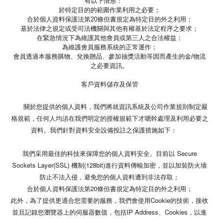
有以下情形：
於特定目的的範圍作業利用之必要；
合於個人資料保護法第20條但書規定為特定目的外之利用；
基於法律之規定或受司法機關與其他有權基於法定程序之要求；
在緊急情況下為維護其他會員或第三人之合法權益；
為維護會員服務系統的正常運作；
會員透過本服務購物、兌換贈品、參加抽獎活動等因而產生的金/物流
之必要資訊。
客戶資料儲存及保管
關於您提供的個人資料，我們將就資訊系統及公司作業規則制定嚴
格規範，任何人均須在我們明定的授權規範下才嗯幹處理及利用必要之
資料。我們針對資料安全設備投註之保護措施如下：
我們采用最佳的科技來保障您的個人資料安全。目前以 Secure
Sockets Layer(SSL) 機制(128bit)進行資料傳輸加密，並以加裝防火墻
防止不法入侵，避免您的個人資料遭到非法存取；
合於個人資料保護法第20條但書規定為特定目的外之利用；
此外，為了提供更適合您需要的服務，我們會使用Cookie的技術，接收
並且記錄您瀏覽器上的伺服器數值，包括IP Address、Cookies，以進