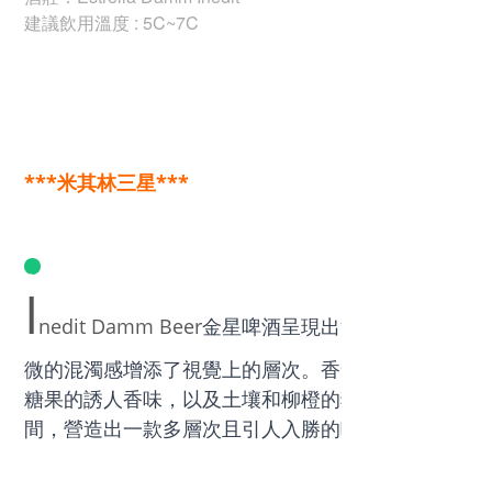
建議飲用溫度 : 5C~7C
***米其林三星***
ChatGPT
I
金星啤酒呈現出流動的暗銅色澤
nedit Damm Beer
微的混濁感增添了視覺上的層次。香氣濃郁而複雜，
糖果的誘人香味，以及土壤和柳橙的獨特氣息。新鮮
間，營造出一款多層次且引人入勝的啤酒。