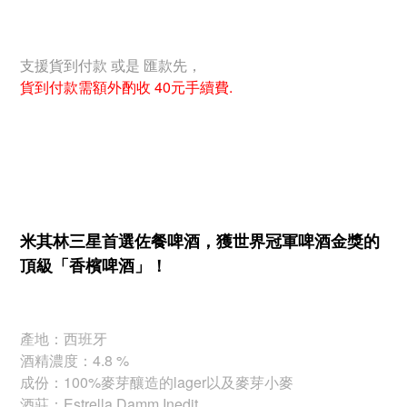
支援貨到付款 或是 匯款先，
貨到付款需額外酌收 40元手續費.
米其林三星首選佐餐啤酒，獲世界冠軍啤酒金獎的
頂級「香檳啤酒」！
產地：西班牙
酒精濃度：4.8 %
成份：100%麥芽釀造的lager以及麥芽小麥
酒莊：Estrella Damm Inedit