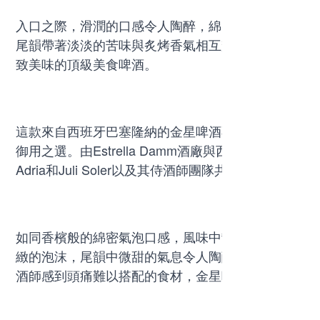
入口之際，滑潤的口感令人陶醉，綿密的氣泡如絲般
尾韻帶著淡淡的苦味與炙烤香氣相互輝映，餘味持久
致美味的頂級美食啤酒。
這款來自西班牙巴塞隆納的金星啤酒不僅是一種飲品
御用之選。由Estrella Damm酒廠與西班牙頂級餐廳“鬥牛犬e
Adria和Juli Soler以及其侍酒師團隊共同合作，
如同香檳般的綿密氣泡口感，風味中散發清甜的果味
緻的泡沫，尾韻中微甜的氣息令人陶醉。無論是單獨
酒師感到頭痛難以搭配的食材，金星啤酒都能輕鬆解