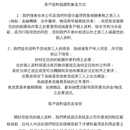
客戶資料揭露對象及方式
1：我們僅會在本公司及我們所委任處理營業相關事務之第三人
（例如：金融機構、合作廠商、物流商等服務提供者），依照前述服務
目的的範圍為作業之必要運用或揭露客戶個人資料。除非另有法令規
範，或另行取得您的同意，否則我們不會向前述以外之第三人揭露您的
個人資料。
2：我們提供資料予其他第三人的情形，除經過客戶本人同意，尚可能
有以下情形：
於特定目的的範圍作業利用之必要；
合於個人資料保護法第20條但書規定為特定目的外之利用；
基於法律之規定或受司法機關與其他有權基於法定程序之要求；
在緊急情況下為維護其他會員或第三人之合法權益；
為維護會員服務系統的正常運作；
會員透過本服務購物、兌換贈品、參加抽獎活動等因而產生的金/物流
之必要資訊。
客戶資料儲存及保管
關於您提供的個人資料，我們將就資訊系統及公司作業規則制定嚴
格規範，任何人均須在我們明定的授權規範下才嗯幹處理及利用必要之