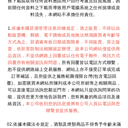
務下載或取得任何資料應由用戶自行考慮且自負風險，因
前開任何資料之下載而導致用戶電腦系統之任何損壞或資
料流失，本網站不承擔任何責任。
1.
依據本國菸酒管理法第30條規定，酒之販賣，不得以自
動販賣機、郵購、電子購物或其他無法辨識購買者年齡等
方式為之。菸酒逾有效日期或期限者，不得販賣。菸之販
賣，依菸害防制法相關規定辦理。故本公司網站僅提供商
品資訊，不提供網路上回覆或以任何電子郵件、簡訊方式
回覆所有相關資訊與問題
，所有回覆皆以電話方式聯繫，
恕不提供網路線上交易服務、網站上亦不接受訂單或完成
訂單確認，且所提供之服務範圍僅限台灣(包含電話回
覆)。如需購買本網站所陳列或本公司所銷售之相關商品，
可以直接電話洽詢您鄰近門市；本網站只提供詢問單的功
能，提供您更方便地告訴我們，您有興趣的商品項目及連
絡資訊，
本公司收到您的訊息後將有公司人員以電話與您
聯繫並提供服務
。
02.依據本國法令規定，酒類及煙類商品不得售予年齡未滿