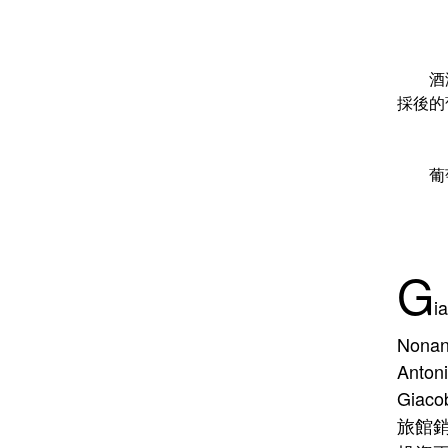
        酒液呈現深黑紅寶石色，帶有纖細持久的泡沫；濃郁的花果香氣中略帶單寧味，口感清新細膩. 每年九月下旬，將摘
採後的
 
G
i
Nona
Ant
Giac
旅館銷