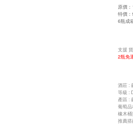
原價：1
特價：9
6瓶成
支援 
2瓶免
酒莊 : 
等級 : 
產區 :
葡萄品種
橡木桶熟
推薦搭