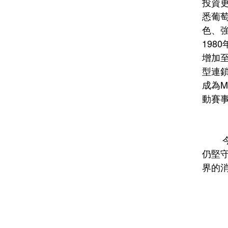
投資更
悉葡萄
色、強
19
增加至
型連鎖
成為Mo
動賽
        今天，現任莊主Antonio Giacobazzi與他的孩子們Giovanni, Alberto與Angela協助下，Giacobazzi酒莊
仍堅
界的