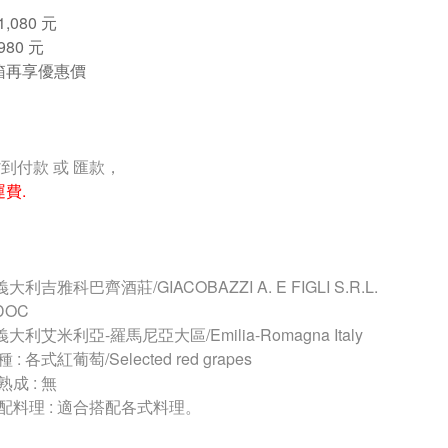
,080 元
80 元
箱再享優惠價
貨到付款 或 匯款，
運費.
義大利吉雅科巴齊酒莊/GIACOBAZZI A. E FIGLI S.R.L.
DOC
 義大利艾米利亞-羅馬尼亞大區/Emilia-Romagna Italy
 : 
各式紅葡萄/Selected red grapes
成 : 無
配料理 : 適合搭配各式料理。