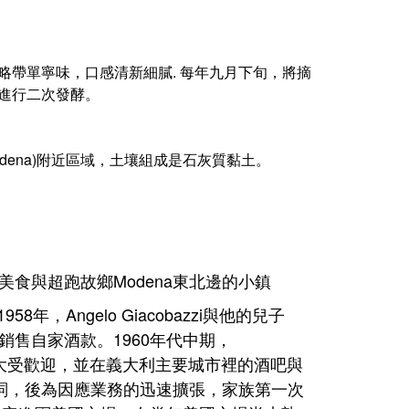
d)進行二次發酵。
摩德納(Modena)附近區域，土壤組成是石灰質黏土。
中著名美食與超跑故鄉Modena東北邊的小鎮
58年，Angelo Giacobazzi與他的兒子
造並銷售自家酒款。1960年代中期，
rbara DOC)大受歡迎，並在義大利主要城市裡的酒吧與
酒"的代名詞，後為因應業務的迅速擴張，家族第一次