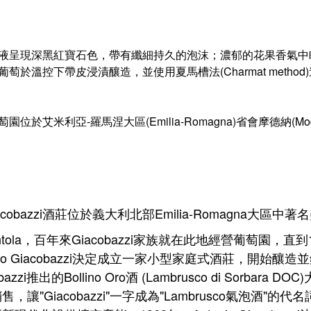
葡萄於溫控下帶皮浸漬釀造，並使用夏馬槽法(Charmat metho
       葡萄園位於艾米利亞-羅馬涅大區(Emilia-Romagna)省會
acobazzi酒莊位於義大利北部Emilia-Romagna大區
ntola，百年來Giacobazzi家族就在此地經營葡萄園，直到19
onio Giacobazzi決定成立一家小型家庭式酒莊，開始釀
obazzi推出的Bollino Oro酒 (Lambrusco di So
售，讓"Giacobazzi"一字成為"Lambrusco氣泡