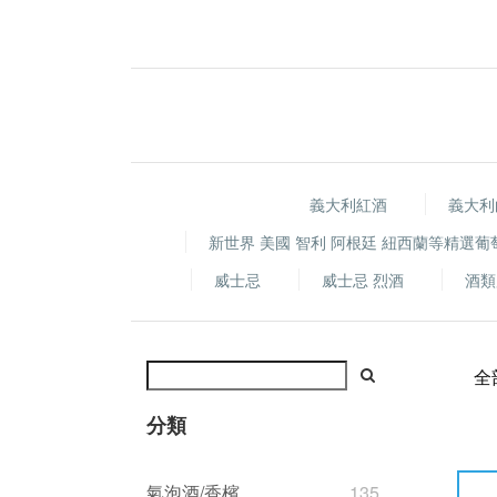
義大利紅酒
義大利
新世界 美國 智利 阿根廷 紐西蘭等精選葡
威士忌
威士忌 烈酒
酒類
全
分類
氣泡酒/香檳
135