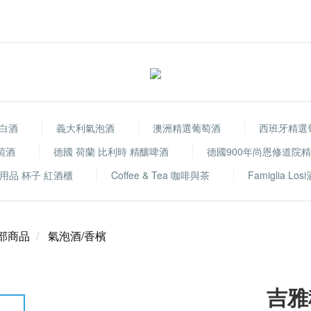
白酒
義大利氣泡酒
澳洲精選葡萄酒
西班牙精選
萄酒
德國 荷蘭 比利時 精釀啤酒
德國900年尚恩修道院
用品 杯子 紅酒櫃
Coffee & Tea 咖啡與茶
Famiglia Los
部商品
氣泡酒/香檳
吉雅