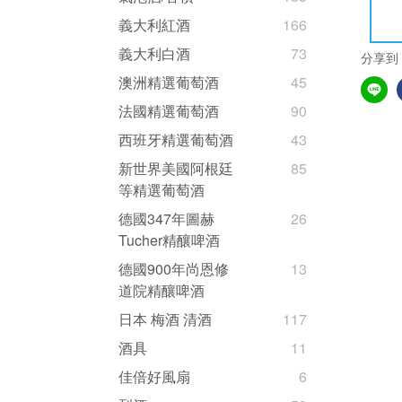
義大利紅酒
166
義大利白酒
73
分享到
澳洲精選葡萄酒
45
法國精選葡萄酒
90
西班牙精選葡萄酒
43
新世界美國阿根廷
85
等精選葡萄酒
德國347年圖赫
26
Tucher精釀啤酒
德國900年尚恩修
13
道院精釀啤酒
日本 梅酒 清酒
117
酒具
11
佳倍好風扇
6