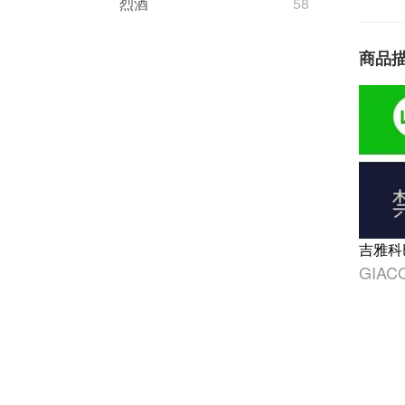
烈酒
58
商品
吉雅科
GIAC