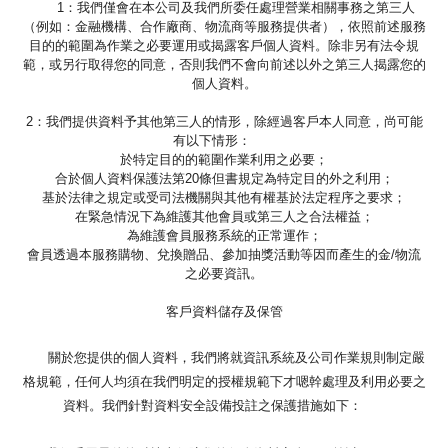
1：我們僅會在本公司及我們所委任處理營業相關事務之第三人
（例如：金融機構、合作廠商、物流商等服務提供者），依照前述服務
目的的範圍為作業之必要運用或揭露客戶個人資料。除非另有法令規
範，或另行取得您的同意，否則我們不會向前述以外之第三人揭露您的
個人資料。
2：我們提供資料予其他第三人的情形，除經過客戶本人同意，尚可能
有以下情形：
於特定目的的範圍作業利用之必要；
合於個人資料保護法第20條但書規定為特定目的外之利用；
基於法律之規定或受司法機關與其他有權基於法定程序之要求；
在緊急情況下為維護其他會員或第三人之合法權益；
為維護會員服務系統的正常運作；
會員透過本服務購物、兌換贈品、參加抽獎活動等因而產生的金/物流
之必要資訊。
客戶資料儲存及保管
關於您提供的個人資料，我們將就資訊系統及公司作業規則制定嚴
格規範，任何人均須在我們明定的授權規範下才嗯幹處理及利用必要之
資料。我們針對資料安全設備投註之保護措施如下：