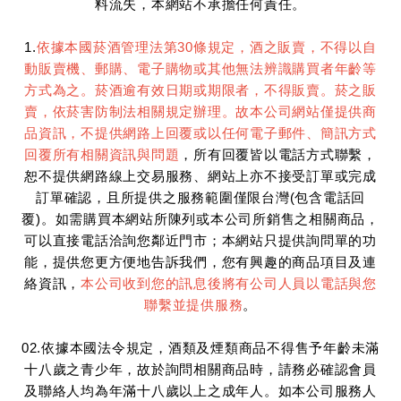
料流失，本網站不承擔任何責任。
1.
依據本國菸酒管理法第30條規定，酒之販賣，不得以自
動販賣機、郵購、電子購物或其他無法辨識購買者年齡等
方式為之。菸酒逾有效日期或期限者，不得販賣。菸之販
賣，依菸害防制法相關規定辦理。故本公司網站僅提供商
品資訊，不提供網路上回覆或以任何電子郵件、簡訊方式
回覆所有相關資訊與問題
，所有回覆皆以電話方式聯繫，
恕不提供網路線上交易服務、網站上亦不接受訂單或完成
訂單確認，且所提供之服務範圍僅限台灣(包含電話回
覆)。如需購買本網站所陳列或本公司所銷售之相關商品，
可以直接電話洽詢您鄰近門市；本網站只提供詢問單的功
能，提供您更方便地告訴我們，您有興趣的商品項目及連
絡資訊，
本公司收到您的訊息後將有公司人員以電話與您
聯繫並提供服務
。
02.依據本國法令規定，酒類及煙類商品不得售予年齡未滿
十八歲之青少年，故於詢問相關商品時，請務必確認會員
及聯絡人均為年滿十八歲以上之成年人。如本公司服務人