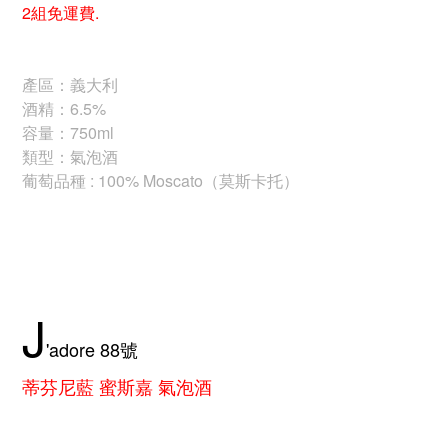
2組免運費.
產區：義大利
酒精：6.5%
容量：750ml
類型：氣泡酒
葡萄品種 : 
100% Moscato（莫斯卡托）
J
'adore
88
號
蒂芬尼藍 蜜斯嘉 氣泡酒