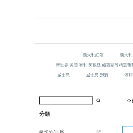
義大利紅酒
義大利
新世界 美國 智利 阿根廷 紐西蘭等精選葡
威士忌
威士忌 烈酒
酒類
全
分類
氣泡酒/香檳
135