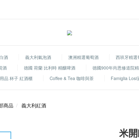
白酒
義大利氣泡酒
澳洲精選葡萄酒
西班牙精選
萄酒
德國 荷蘭 比利時 精釀啤酒
德國900年尚恩修道院
用品 杯子 紅酒櫃
Coffee & Tea 咖啡與茶
Famiglia Los
部商品
義大利紅酒
米開