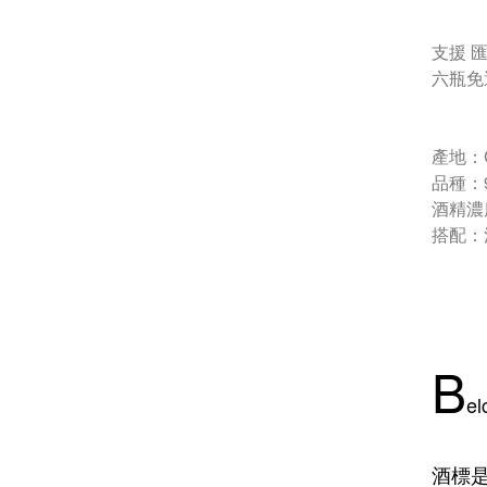
支援 
六瓶免
產地：Chi
品種：90%
酒精濃度
搭配：
B
e
酒標