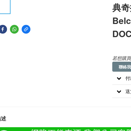
典奇揚
Belc
DOC
若想購買
聯絡我
付
送
描述