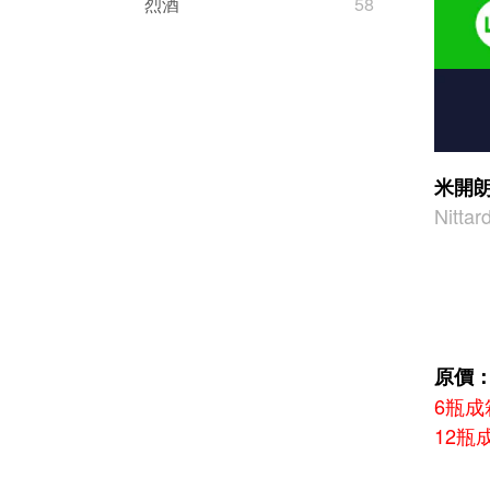
烈酒
58
米開朗
Nitta
原價：1
6瓶成箱
12瓶