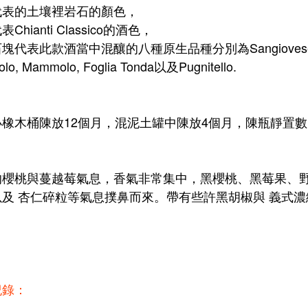
代表的土壤裡岩石的顏色，
Chianti Classico的酒色，
代表此款酒當中混釀的八種原生品種分別為Sangiovese, Canaiolo
giolo, Mammolo, Foglia Tonda以及Pugnitello.
橡木桶陳放12個月，混泥土罐中陳放4個月，陳瓶靜置數
的櫻桃與蔓越莓氣息，香氣非常集中，黑櫻桃、黑莓果、
以及 杏仁碎粒等氣息撲鼻而來。帶有些許黑胡椒與 義式
紀錄：