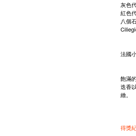
灰色
紅色代表
八個石塊
Cilie
法國小
飽滿
迭香
緻。
得獎