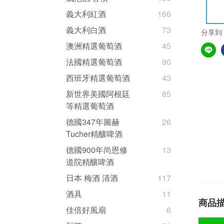
義大利紅酒
166
義大利白酒
73
分享到
澳洲精選葡萄酒
45
法國精選葡萄酒
90
西班牙精選葡萄酒
43
新世界美國阿根廷
85
等精選葡萄酒
德國347年圖赫
26
Tucher精釀啤酒
德國900年尚恩修
13
道院精釀啤酒
日本 梅酒 清酒
117
酒具
11
商品
佳倍好風扇
6