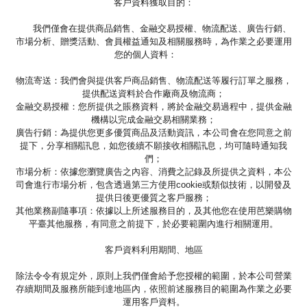
客戶資料獲取目的：
我們僅會在提供商品銷售、金融交易授權、物流配送、廣告行銷、
市場分析、贈獎活動、會員權益通知及相關服務時，為作業之必要運用
您的個人資料：
物流寄送：我們會與提供客戶商品銷售、物流配送等履行訂單之服務，
提供配送資料於合作廠商及物流商；
金融交易授權：您所提供之賬務資料，將於金融交易過程中，提供金融
機構以完成金融交易相關業務；
廣告行銷：為提供您更多優質商品及活動資訊，本公司會在您同意之前
提下，分享相關訊息，如您後續不願接收相關訊息，均可隨時通知我
們；
市場分析：依據您瀏覽廣告之內容、消費之記錄及所提供之資料，本公
司會進行市場分析，包含透過第三方使用cookie或類似技術，以開發及
提供日後更優質之客戶服務；
其他業務副隨事項：依據以上所述服務目的，及其他您在使用芭樂購物
平臺其他服務，有同意之前提下，於必要範圍內進行相關運用。
客戶資料利用期間、地區
除法令令有規定外，原則上我們僅會給予您授權的範圍，於本公司營業
存續期間及服務所能到達地區內，依照前述服務目的範圍為作業之必要
運用客戶資料。