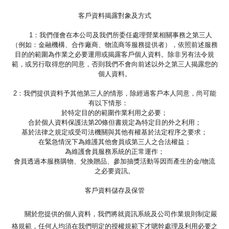
客戶資料揭露對象及方式
1：我們僅會在本公司及我們所委任處理營業相關事務之第三人
（例如：金融機構、合作廠商、物流商等服務提供者），依照前述服務
目的的範圍為作業之必要運用或揭露客戶個人資料。除非另有法令規
範，或另行取得您的同意，否則我們不會向前述以外之第三人揭露您的
個人資料。
2：我們提供資料予其他第三人的情形，除經過客戶本人同意，尚可能
有以下情形：
於特定目的的範圍作業利用之必要；
合於個人資料保護法第20條但書規定為特定目的外之利用；
基於法律之規定或受司法機關與其他有權基於法定程序之要求；
在緊急情況下為維護其他會員或第三人之合法權益；
為維護會員服務系統的正常運作；
會員透過本服務購物、兌換贈品、參加抽獎活動等因而產生的金/物流
之必要資訊。
客戶資料儲存及保管
關於您提供的個人資料，我們將就資訊系統及公司作業規則制定嚴
格規範，任何人均須在我們明定的授權規範下才嗯幹處理及利用必要之