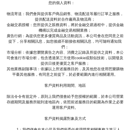
您的個人資料：
物流寄送：我們會與提供客戶商品銷售、物流配送等履行訂單之服務，
提供配送資料於合作廠商及物流商；
金融交易授權：您所提供之賬務資料，將於金融交易過程中，提供金融
機構以完成金融交易相關業務；
廣告行銷：為提供您更多優質商品及活動資訊，本公司會在您同意之前
提下，分享相關訊息，如您後續不願接收相關訊息，均可隨時通知我
們；
市場分析：依據您瀏覽廣告之內容、消費之記錄及所提供之資料，本公
司會進行市場分析，包含透過第三方使用cookie或類似技術，以開發及
提供日後更優質之客戶服務；
其他業務副隨事項：依據以上所述服務目的，及其他您在使用芭樂購物
平臺其他服務，有同意之前提下，於必要範圍內進行相關運用。
客戶資料利用期間、地區
除法令令有規定外，原則上我們僅會給予您授權的範圍，於本公司營業
存續期間及服務所能到達地區內，依照前述服務目的範圍為作業之必要
運用客戶資料。
客戶資料揭露對象及方式
1：我們僅會在本公司及我們所委任處理營業相關事務之第三人