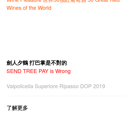
Wines of the World
劍人夕鶴 打巴掌是不對的
SEND TREE PAY is Wrong
Valpolicella Superiore Ripasso DOP 2019
了解更多