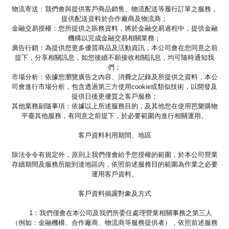
物流寄送：我們會與提供客戶商品銷售、物流配送等履行訂單之服務，
提供配送資料於合作廠商及物流商；
金融交易授權：您所提供之賬務資料，將於金融交易過程中，提供金融
機構以完成金融交易相關業務；
廣告行銷：為提供您更多優質商品及活動資訊，本公司會在您同意之前
提下，分享相關訊息，如您後續不願接收相關訊息，均可隨時通知我
們；
市場分析：依據您瀏覽廣告之內容、消費之記錄及所提供之資料，本公
司會進行市場分析，包含透過第三方使用cookie或類似技術，以開發及
提供日後更優質之客戶服務；
其他業務副隨事項：依據以上所述服務目的，及其他您在使用芭樂購物
平臺其他服務，有同意之前提下，於必要範圍內進行相關運用。
客戶資料利用期間、地區
除法令令有規定外，原則上我們僅會給予您授權的範圍，於本公司營業
存續期間及服務所能到達地區內，依照前述服務目的範圍為作業之必要
運用客戶資料。
客戶資料揭露對象及方式
1：我們僅會在本公司及我們所委任處理營業相關事務之第三人
（例如：金融機構、合作廠商、物流商等服務提供者），依照前述服務