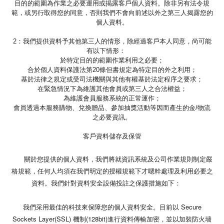
目的的範圍為作業之必要運用或揭露客戶個人資料。除非另有法令規
範，或另行取得您的同意，否則我們不會向前述以外之第三人揭露您的
個人資料。
2：我們提供資料予其他第三人的情形，除經過客戶本人同意，尚可能
有以下情形：
於特定目的的範圍作業利用之必要；
合於個人資料保護法第20條但書規定為特定目的外之利用；
基於法律之規定或受司法機關與其他有權基於法定程序之要求；
在緊急情況下為維護其他會員或第三人之合法權益；
為維護會員服務系統的正常運作；
會員透過本服務購物、兌換贈品、參加抽獎活動等因而產生的金/物流
之必要資訊。
客戶資料儲存及保管
關於您提供的個人資料，我們將就資訊系統及公司作業規則制定嚴
格規範，任何人均須在我們明定的授權規範下才嗯幹處理及利用必要之
資料。我們針對資料安全設備投註之保護措施如下：
我們采用最佳的科技來保障您的個人資料安全。目前以 Secure
Sockets Layer(SSL) 機制(128bit)進行資料傳輸加密，並以加裝防火墻