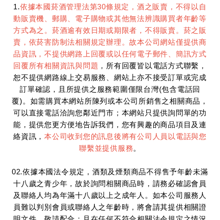
1.
依據本國菸酒管理法第30條規定，酒之販賣，不得以自
動販賣機、郵購、電子購物或其他無法辨識購買者年齡等
方式為之。菸酒逾有效日期或期限者，不得販賣。菸之販
賣，依菸害防制法相關規定辦理。故本公司網站僅提供商
品資訊，不提供網路上回覆或以任何電子郵件、簡訊方式
回覆所有相關資訊與問題
，所有回覆皆以電話方式聯繫，
恕不提供網路線上交易服務、網站上亦不接受訂單或完成
訂單確認，且所提供之服務範圍僅限台灣(包含電話回
覆)。如需購買本網站所陳列或本公司所銷售之相關商品，
可以直接電話洽詢您鄰近門市；本網站只提供詢問單的功
能，提供您更方便地告訴我們，您有興趣的商品項目及連
絡資訊，
本公司收到您的訊息後將有公司人員以電話與您
聯繫並提供服務
。
02.依據本國法令規定，酒類及煙類商品不得售予年齡未滿
十八歲之青少年，故於詢問相關商品時，請務必確認會員
及聯絡人均為年滿十八歲以上之成年人。如本公司服務人
員難以判別會員或聯絡人之年齡時，將會請其提供相關證
明文件，敬請配合；且在任何不符合相關法令規定之情況