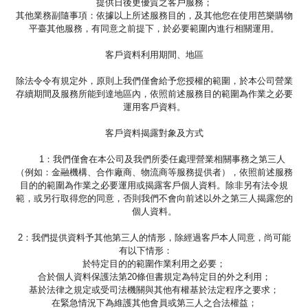
提供日後更優質之客戶服務；
其他業務副隨事項：依據以上所述服務目的，及其他您在使用芭樂購物
平臺其他服務，有同意之前提下，於必要範圍內進行相關運用。
客戶資料利用期間、地區
除法令令有規定外，原則上我們僅會給予您授權的範圍，於本公司營業
存續期間及服務所能到達地區內，依照前述服務目的範圍為作業之必要
運用客戶資料。
客戶資料揭露對象及方式
1：我們僅會在本公司及我們所委任處理營業相關事務之第三人
（例如：金融機構、合作廠商、物流商等服務提供者），依照前述服務
目的的範圍為作業之必要運用或揭露客戶個人資料。除非另有法令規
範，或另行取得您的同意，否則我們不會向前述以外之第三人揭露您的
個人資料。
2：我們提供資料予其他第三人的情形，除經過客戶本人同意，尚可能
有以下情形：
於特定目的的範圍作業利用之必要；
合於個人資料保護法第20條但書規定為特定目的外之利用；
基於法律之規定或受司法機關與其他有權基於法定程序之要求；
在緊急情況下為維護其他會員或第三人之合法權益；