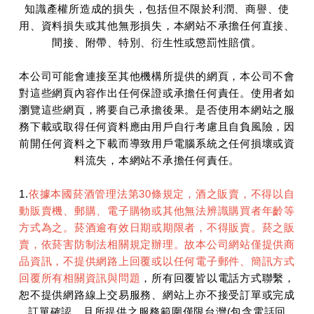
知識產權所造成的損失，包括但不限於利潤、商譽、使
用、資料損失或其他無形損失，本網站不承擔任何直接、
間接、附帶、特別、衍生性或懲罰性賠償。
本公司可能會連接至其他機構所提供的網頁，本公司不會
對這些網頁內容作出任何保證或承擔任何責任。使用者如
瀏覽這些網頁，將要自己承擔後果。是否使用本網站之服
務下載或取得任何資料應由用戶自行考慮且自負風險，因
前開任何資料之下載而導致用戶電腦系統之任何損壞或資
料流失，本網站不承擔任何責任。
1.
依據本國菸酒管理法第30條規定，酒之販賣，不得以自
動販賣機、郵購、電子購物或其他無法辨識購買者年齡等
方式為之。菸酒逾有效日期或期限者，不得販賣。菸之販
賣，依菸害防制法相關規定辦理。故本公司網站僅提供商
品資訊，不提供網路上回覆或以任何電子郵件、簡訊方式
回覆所有相關資訊與問題
，所有回覆皆以電話方式聯繫，
恕不提供網路線上交易服務、網站上亦不接受訂單或完成
訂單確認，且所提供之服務範圍僅限台灣(包含電話回