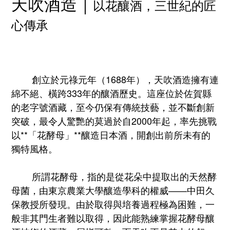
天吹酒造｜
以花釀酒，三世紀的匠
心傳承
創立於元祿元年（1688年），天吹酒造擁有連
綿不絕、橫跨333年的釀酒歷史。這座位於佐賀縣
的老字號酒藏，至今仍保有傳統技藝，並不斷創新
突破，最令人驚艷的莫過於自2000年起，率先挑戰
以**「花酵母」**釀造日本酒，開創出前所未有的
獨特風格。
所謂花酵母，指的是從花朵中提取出的天然酵
母菌，由東京農業大學釀造學科的權威——中田久
保教授所發現。由於取得與培養過程極為困難，一
般非其門生者難以取得，因此能熟練掌握花酵母釀