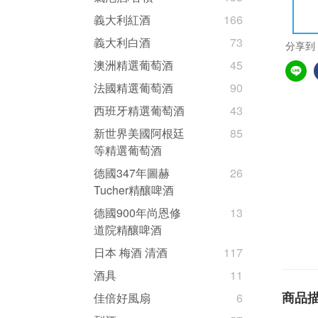
義大利紅酒
166
義大利白酒
73
分享到
澳洲精選葡萄酒
45
法國精選葡萄酒
90
西班牙精選葡萄酒
43
新世界美國阿根廷
85
等精選葡萄酒
德國347年圖赫
26
Tucher精釀啤酒
德國900年尚恩修
13
道院精釀啤酒
日本 梅酒 清酒
117
酒具
11
商品
佳倍好風扇
6