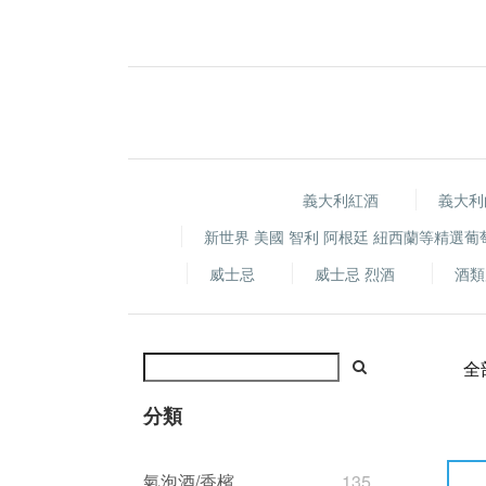
義大利紅酒
義大利
新世界 美國 智利 阿根廷 紐西蘭等精選葡
威士忌
威士忌 烈酒
酒類
全
分類
氣泡酒/香檳
135