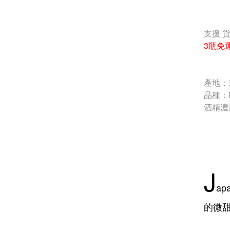
支援 
3瓶免
產地：
品種：M
酒精濃
J
a
的微