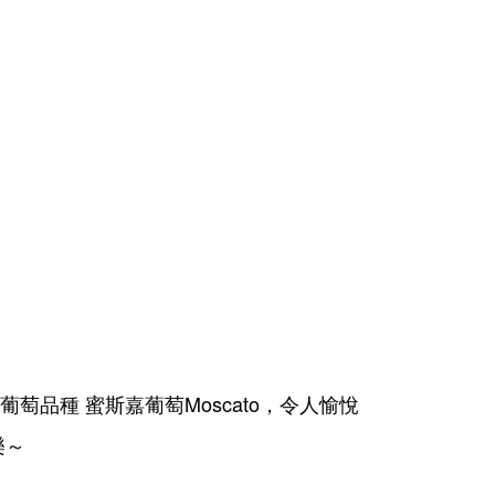
愛的葡萄品種 蜜斯嘉葡萄Moscato，令人愉悅
樂～