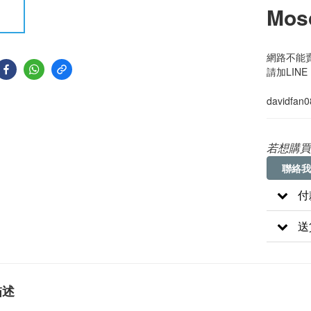
Mos
網路不能賣
請加LINE
davidfan
若想購買
聯絡我
付
送
描述