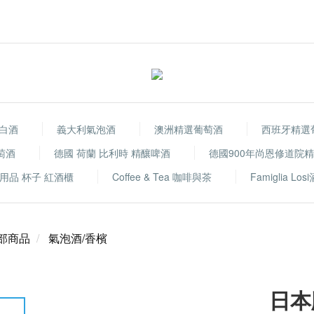
白酒
義大利氣泡酒
澳洲精選葡萄酒
西班牙精選
萄酒
德國 荷蘭 比利時 精釀啤酒
德國900年尚恩修道院
用品 杯子 紅酒櫃
Coffee & Tea 咖啡與茶
Famiglia Los
部商品
氣泡酒/香檳
日本