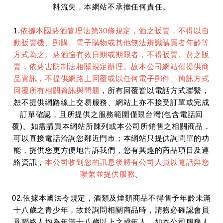
料流失，本網站不承擔任何責任。
1.
依據本國菸酒管理法第30條規定，酒之販賣，不得以自
動販賣機、郵購、電子購物或其他無法辨識購買者年齡等
方式為之。菸酒逾有效日期或期限者，不得販賣。菸之販
賣，依菸害防制法相關規定辦理。故本公司網站僅提供商
品資訊，不提供網路上回覆或以任何電子郵件、簡訊方式
回覆所有相關資訊與問題
，所有回覆皆以電話方式聯繫，
恕不提供網路線上交易服務、網站上亦不接受訂單或完成
訂單確認，且所提供之服務範圍僅限台灣(包含電話回
覆)。如需購買本網站所陳列或本公司所銷售之相關商品，
可以直接電話洽詢您鄰近門市；本網站只提供詢問單的功
能，提供您更方便地告訴我們，您有興趣的商品項目及連
絡資訊，
本公司收到您的訊息後將有公司人員以電話與您
聯繫並提供服務
。
02.依據本國法令規定，酒類及煙類商品不得售予年齡未滿
十八歲之青少年，故於詢問相關商品時，請務必確認會員
及聯絡人均為年滿十八歲以上之成年人。如本公司服務人