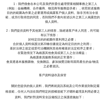
1：我們僅會在本公司及我們所委任處理營業相關事務之第三人
（例如：金融機構、合作廠商、物流商等服務提供者），依照前述服務
目的的範圍為作業之必要運用或揭露客戶個人資料。除非另有法令規
範，或另行取得您的同意，否則我們不會向前述以外之第三人揭露您的
個人資料。
2：我們提供資料予其他第三人的情形，除經過客戶本人同意，尚可能
有以下情形：
於特定目的的範圍作業利用之必要；
合於個人資料保護法第20條但書規定為特定目的外之利用；
基於法律之規定或受司法機關與其他有權基於法定程序之要求；
在緊急情況下為維護其他會員或第三人之合法權益；
為維護會員服務系統的正常運作；
會員透過本服務購物、兌換贈品、參加抽獎活動等因而產生的金/物流
之必要資訊。
客戶資料儲存及保管
關於您提供的個人資料，我們將就資訊系統及公司作業規則制定嚴
格規範，任何人均須在我們明定的授權規範下才嗯幹處理及利用必要之
資料。我們針對資料安全設備投註之保護措施如下：