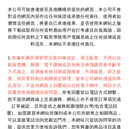
本公司可能會連接至其他機構所提供的網頁，本公司不會
對這些網頁內容作出任何保證或承擔任何責任。使用者如
瀏覽這些網頁，將要自己承擔後果。是否使用本網站之服
務下載或取得任何資料應由用戶自行考慮且自負風險，因
前開任何資料之下載而導致用戶電腦系統之任何損壞或資
料流失，本網站不承擔任何責任。
1.
依據本國菸酒管理法第30條規定，酒之販賣，不得以自
動販賣機、郵購、電子購物或其他無法辨識購買者年齡等
方式為之。菸酒逾有效日期或期限者，不得販賣。菸之販
賣，依菸害防制法相關規定辦理。故本公司網站僅提供商
品資訊，不提供網路上回覆或以任何電子郵件、簡訊方式
回覆所有相關資訊與問題
，所有回覆皆以電話方式聯繫，
恕不提供網路線上交易服務、網站上亦不接受訂單或完成
訂單確認，且所提供之服務範圍僅限台灣(包含電話回
覆)。如需購買本網站所陳列或本公司所銷售之相關商品，
可以直接電話洽詢您鄰近門市；本網站只提供詢問單的功
能，提供您更方便地告訴我們，您有興趣的商品項目及連