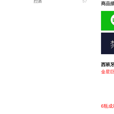
烈酒
57
商品
西班牙金
金星
6瓶成