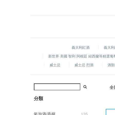
義大利紅酒
義大利
新世界 美國 智利 阿根廷 紐西蘭等精選葡
威士忌
威士忌 烈酒
酒類
全
分類
氣泡酒/香檳
135