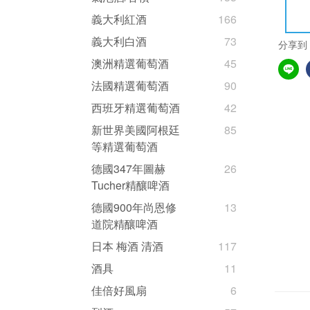
義大利紅酒
166
義大利白酒
73
分享到
澳洲精選葡萄酒
45
法國精選葡萄酒
90
西班牙精選葡萄酒
42
新世界美國阿根廷
85
等精選葡萄酒
德國347年圖赫
26
Tucher精釀啤酒
德國900年尚恩修
13
道院精釀啤酒
日本 梅酒 清酒
117
酒具
11
佳倍好風扇
6