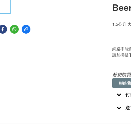
Bee
1.5公升 
網路不能賣
請加掃描下方
若想購買
聯絡我
付
送