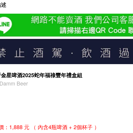
描述
金星啤酒2025蛇年福祿豐年禮盒組
t Damm Beer
價：1,888 元 （ 內含4瓶啤酒 + 2個杯子 ）