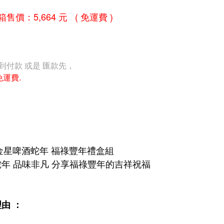
售價：5,664 元 ( 免運費 )
到付款 或是 匯款先，
免運費.
5金星啤酒蛇年 福祿豐年禮盒組
年 品味非凡 分享福祿豐年的吉祥祝福
由 ：