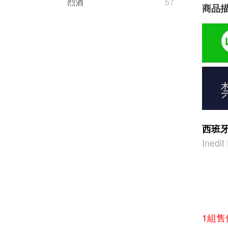
烈酒
57
商品
西班牙
Inedi
1組售