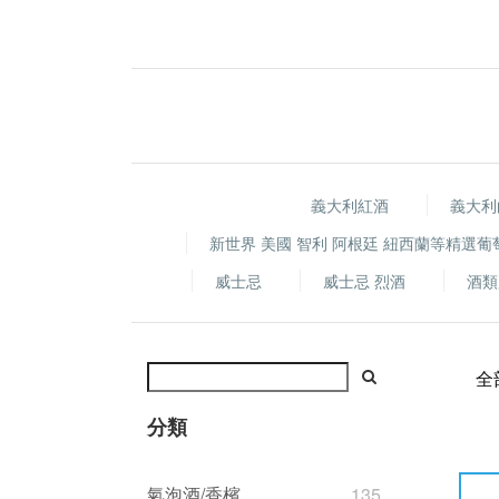
義大利紅酒
義大利
新世界 美國 智利 阿根廷 紐西蘭等精選葡
威士忌
威士忌 烈酒
酒類
全
分類
氣泡酒/香檳
135