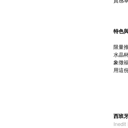
特色與
限量
水晶
象徵
用這
西班牙
Inedi