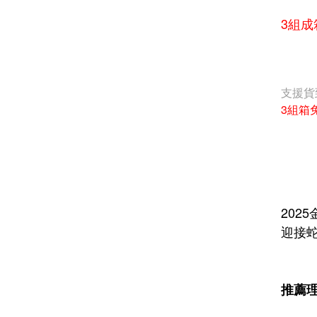
3組成箱
支援貨
3組箱
202
迎接蛇
推薦理