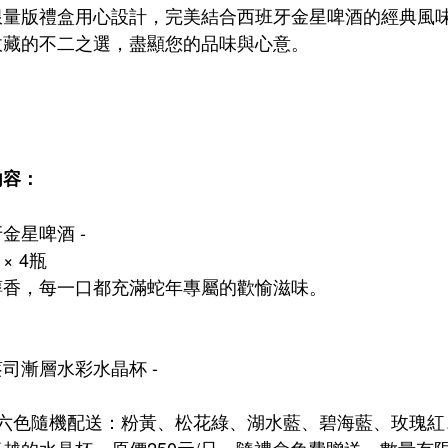
限量版禮盒用心設計，完美結合西班牙金星啤酒的經典風
收藏的不二之選，盡顯您的品味與心意。
內容：
金星啤酒 -
 × 4瓶
醇香，每一口都充滿蛇年專屬的歡愉滋味。
司漸層水彩水晶杯 -
（六色隨機配送：粉黃、松花綠、湖水藍、碧海藍、玫瑰紅
越的水晶杯，原價250元/只，隨禮盒免費贈送，數量有