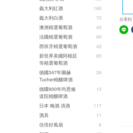
義大利紅酒
166
義大利白酒
73
分享到
澳洲精選葡萄酒
45
法國精選葡萄酒
90
西班牙精選葡萄酒
42
新世界美國阿根廷
85
等精選葡萄酒
德國347年圖赫
26
Tucher精釀啤酒
德國900年尚恩修
13
道院精釀啤酒
日本 梅酒 清酒
117
酒具
11
佳倍好風扇
6