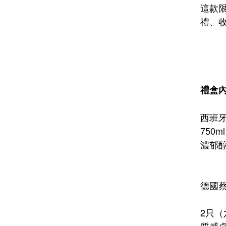
這款
禮、
禮盒
西班牙
750ml
濃郁
德國蔡
2只
質感卓