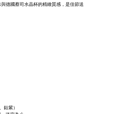
味與德國蔡司水晶杯的精緻質感，是佳節送
、鈷紫）
限，送完為止。