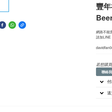
豐年禮
Bee
網路不能賣
請加LINE
davidfan
若想購買
聯絡我
付
送