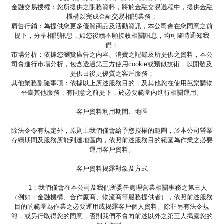
金融交易授權：您所提供之賬務資料，將於金融交易過程中，提供金融
機構以完成金融交易相關業務；
廣告行銷：為提供您更多優質商品及活動資訊，本公司會在您同意之前
提下，分享相關訊息，如您後續不願接收相關訊息，均可隨時通知我
們；
市場分析：依據您瀏覽廣告之內容、消費之記錄及所提供之資料，本公
司會進行市場分析，包含透過第三方使用cookie或類似技術，以開發及
提供日後更優質之客戶服務；
其他業務副隨事項：依據以上所述服務目的，及其他您在使用芭樂購物
平臺其他服務，有同意之前提下，於必要範圍內進行相關運用。
客戶資料利用期間、地區
除法令令有規定外，原則上我們僅會給予您授權的範圍，於本公司營業
存續期間及服務所能到達地區內，依照前述服務目的範圍為作業之必要
運用客戶資料。
客戶資料揭露對象及方式
1：我們僅會在本公司及我們所委任處理營業相關事務之第三人
（例如：金融機構、合作廠商、物流商等服務提供者），依照前述服務
目的的範圍為作業之必要運用或揭露客戶個人資料。除非另有法令規
範，或另行取得您的同意，否則我們不會向前述以外之第三人揭露您的