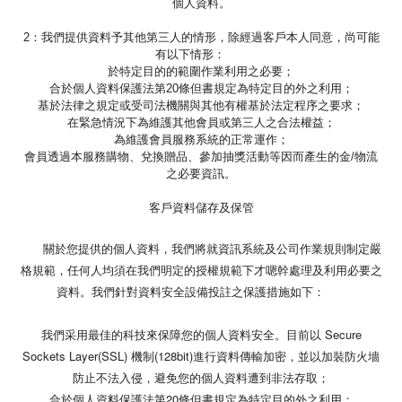
個人資料。
2：我們提供資料予其他第三人的情形，除經過客戶本人同意，尚可能
有以下情形：
於特定目的的範圍作業利用之必要；
合於個人資料保護法第20條但書規定為特定目的外之利用；
基於法律之規定或受司法機關與其他有權基於法定程序之要求；
在緊急情況下為維護其他會員或第三人之合法權益；
為維護會員服務系統的正常運作；
會員透過本服務購物、兌換贈品、參加抽獎活動等因而產生的金/物流
之必要資訊。
客戶資料儲存及保管
關於您提供的個人資料，我們將就資訊系統及公司作業規則制定嚴
格規範，任何人均須在我們明定的授權規範下才嗯幹處理及利用必要之
資料。我們針對資料安全設備投註之保護措施如下：
我們采用最佳的科技來保障您的個人資料安全。目前以 Secure
Sockets Layer(SSL) 機制(128bit)進行資料傳輸加密，並以加裝防火墻
防止不法入侵，避免您的個人資料遭到非法存取；
合於個人資料保護法第20條但書規定為特定目的外之利用；