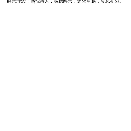
經營理念：熱忱待人，誠信經營，追求卓越，莫忘初衷。