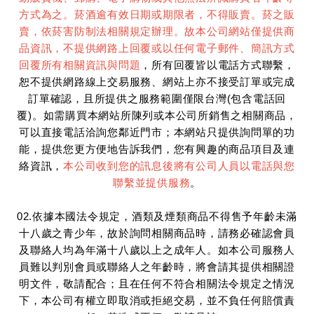
方式為之。菸酒逾有效日期或期限者，不得販賣。菸之販
賣，依菸害防制法相關規定辦理。故本公司網站僅提供商
品資訊，不提供網路上回覆或以任何電子郵件、簡訊方式
回覆所有相關資訊與問題
，所有回覆皆以電話方式聯繫，
恕不提供網路線上交易服務、網站上亦不接受訂單或完成
訂單確認，且所提供之服務範圍僅限台灣(包含電話回
覆)。如需購買本網站所陳列或本公司所銷售之相關商品，
可以直接電話洽詢您鄰近門市；本網站只提供詢問單的功
能，提供您更方便地告訴我們，您有興趣的商品項目及連
絡資訊，
本公司收到您的訊息後將有公司人員以電話與您
聯繫並提供服務
。
02.依據本國法令規定，酒類及煙類商品不得售予年齡未滿
十八歲之青少年，故於詢問相關商品時，請務必確認會員
及聯絡人均為年滿十八歲以上之成年人。如本公司服務人
員難以判別會員或聯絡人之年齡時，將會請其提供相關證
明文件，敬請配合；且在任何不符合相關法令規定之情況
下，本公司有權立即取消或拒絕交易，並不負任何賠償責